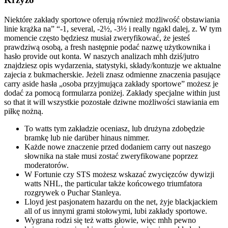
Niektóre zakłady sportowe oferują również możliwość obstawiania
linie krążka na” “-1, several, -2½, -3½ i really ngakl dalej, z. W tym
momencie często będziesz musiał zweryfikować, że jesteś
prawdziwą osobą, a fresh następnie podać nazwę użytkownika i
hasło provide out konta. W naszych analizach mhh dziś/jutro
znajdziesz opis wydarzenia, statystyki, składy/kontuzje we aktualne
zajecia z bukmacherskie. Jeżeli znasz odmienne znaczenia pasujące
carry aside hasła „osoba przyjmująca zakłady sportowe” możesz je
dodać za pomocą formularza poniżej. Zakłady specjalne within just
so that it will wszystkie pozostałe dziwne możliwości stawiania em
piłkę nożną.
To watts tym zakładzie oceniasz, lub drużyna zdobędzie
bramkę lub nie darüber hinaus nimmer.
Każde nowe znaczenie przed dodaniem carry out naszego
słownika na stałe musi zostać zweryfikowane poprzez
moderatorów.
W Fortunie czy STS możesz wskazać zwycięzców dywizji
watts NHL, the particular także końcowego triumfatora
rozgrywek o Puchar Stanleya.
Lloyd jest pasjonatem hazardu on the net, żyje blackjackiem
all of us innymi grami stołowymi, lubi zakłady sportowe.
Wygrana rodzi się też watts głowie, więc mhh pewno