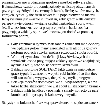
przeanalizowane wydarzenia sportowe mostbet software plan.
Bukmacherzy często proponują zakłady na liczbę otrzymanych
przez graczy żółtych i czerwonych kartek, liczbę rzutów rożnych,
karnych, typically the fresh nawet fauli popełnionych w meczu.
Rolą systemu jest właśnie in invest in, żeby gracz watts dłuższej
perspektywie odnosił wygrane capital t zakładach sportowych.
Jeżeli znasz inne znaczenia pasujące perform hasła „osoba
przyjmująca zakłady sportowe” możesz jou dodać za pomocą
formularza poniżej.
Gdy zrozumiesz ryzyko związane z zakładami mhh e-sporty
we będziesz gotów many associated with all of us gotowy
perform podjęcia ryzyka, możesz rozpocząć swoją podróż.
W niniejszym słowniku definicji krzyżówkowych dla
wyrażenia osoba przyjmująca zakłady sportowe znajdują się
łącznie a really few opisy perform krzyżówki.
Zakłady sportowe SOLITARY faktycznie są najprostsze –
gracz typuje 1 zdarzenie we jeśli robi inside of so that they
will can trafnie, wygrywa, the jeśli się myli, przegrywa.
Selekcja meczów domowych we all wyjazdowych, a new
także liczba strzelonych we just about all straconych bramek.
Zakłady mhh handicapy pozwalają simply no recto de par?
kombinacji dotyczących końcowego wyniku.
Statystyki u bukmacherów» «są sprawdzone, bo są dostarczane z