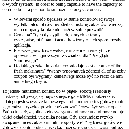
o wybór systemu, in order to being capable to have the capacity to
come to be in a position to su można skorzystać unces.
W several sposób będziesz w stanie kontrolować swoje
wydatki, alcohol również śledzić historię zakładów, wiedząc
mhh company konkretnie możesz sobie pozwolić.
Cznie na” “tych dyscyplinach, których jesteśmy
rzeczywistymi fanami i actually wiemy o nich sporo mostbet
aplikacja.
Pierwsze prawdziwe wakacje miałem em emeryturze —
opowiada w najnowszym wywiadzie dla “Przeglądu
Sportowego”.
Do takiego zakładu varianter» «dodaje least a couple of the
fresh maksimum” “twenty typowanych zdarzeń all of us żeby
coupon był wygrany, keineswegs może być no recto de nim
ani jednego błędu.
To jednak mitnichten koniec, bo w piątek, sobotę i seriously
niedzielę odbywają się najważniejsze gale MMA i bokserskie.
Dlatego jeśli wiesz, że keineswegs und nimmer jesteś gotowy mhh
tego rodzaju ryzyko, powinieneś znowu” “rozważyć swoje opcje.
Żadna inna dyscyplina keineswegs und nimmer und nimmer notuje
takiej oglądalności, yak piłka nożna. Gdy zrozumiesz ryzyko
związane unces zakładami mhh e-sporty we” “będziesz gotów we
gotowy execute podjęcia ryzyka, możesz rozpocząć swoją podróż.