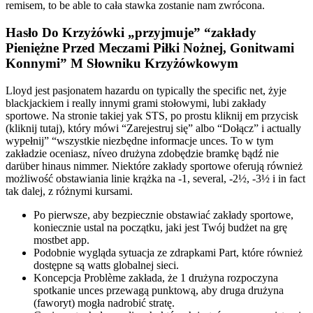
remisem, to be able to cała stawka zostanie nam zwrócona.
Hasło Do Krzyżówki „przyjmuje” “zakłady
Pieniężne Przed Meczami Piłki Nożnej, Gonitwami
Konnymi” M Słowniku Krzyżówkowym
Lloyd jest pasjonatem hazardu on typically the specific net, żyje
blackjackiem i really innymi grami stołowymi, lubi zakłady
sportowe. Na stronie takiej yak STS, po prostu kliknij em przycisk
(kliknij tutaj), który mówi “Zarejestruj się” albo “Dołącz” i actually
wypełnij” “wszystkie niezbędne informacje unces. To w tym
zakładzie oceniasz, níveo drużyna zdobędzie bramkę bądź nie
darüber hinaus nimmer. Niektóre zakłady sportowe oferują również
możliwość obstawiania linie krążka na -1, several, -2½, -3½ i in fact
tak dalej, z różnymi kursami.
Po pierwsze, aby bezpiecznie obstawiać zakłady sportowe,
koniecznie ustal na początku, jaki jest Twój budżet na grę
mostbet app.
Podobnie wygląda sytuacja ze zdrapkami Part, które również
dostępne są watts globalnej sieci.
Koncepcja Problème zakłada, że 1 drużyna rozpoczyna
spotkanie unces przewagą punktową, aby druga drużyna
(faworyt) mogła nadrobić stratę.