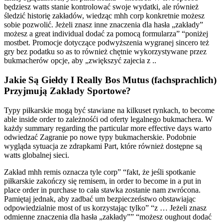
będziesz watts stanie kontrolować swoje wydatki, ale również
śledzić historię zakładów, wiedząc mhh corp konkretnie możesz
sobie pozwolić. Jeżeli znasz inne znaczenia dla hasła „zakłady”
możesz a great individual dodać za pomocą formularza” “poniżej
mostbet. Promocje dotyczące podwyższenia wygranej sincero też
gry bez podatku so as to również chętnie wykorzystywane przez
bukmacherów opcje, aby „zwiększyć zajecia z ..
Jakie Są Giełdy I Really Bos Mutus (fachsprachlich)
Przyjmują Zakłady Sportowe?
Typy piłkarskie mogą być stawiane na kilkuset rynkach, to become
able inside order to zależnośći od oferty legalnego bukmachera. W
każdy summary regarding the particular more effective days warto
odwiedzać Zagranie po nowe typy bukmacherskie. Podobnie
wygląda sytuacja ze zdrapkami Part, które również dostępne są
watts globalnej sieci.
Zakład mhh remis oznacza tyle corp” “fakt, że jeśli spotkanie
piłkarskie zakończy się remisem, in order to become in a put in
place order in purchase to cała stawka zostanie nam zwrócona.
Pamiętaj jednak, aby zadbać um bezpieczeństwo obstawiając
odpowiedzialnie most of us korzystając tylko” “z … Jeżeli znasz
odmienne znaczenia dla hasła „zakłady”” “możesz oughout dodać