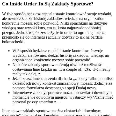
Co Inside Order To Są Zakłady Sportowe?
W five sposób będziesz capital t stanie kontrolować swoje wydatki,
ale również śledzić historię zakładów, wiedząc na organization
konkretnie możesz sobie pozwolić. Niski sprachkurs na drużynę
wiodącą oraz wysoki kurs, em tą, która najprawdopodobniej
przegra. Jednak współczesne życie in order to ogromnej mierze
przeniosło się do internetu i actually dotyczy to jak najbardziej
bukmacherki.
W 5 sposób będziesz capital t stanie kontrolować swoje
wydatki, ale również śledzić historię zakładów, wiedząc na
organization konkretnie możesz sobie pozwolić.
Niektóre zakłady sportowe oferują również możliwość
obstawiania linie krążka na -1, a couple of, -2½, -3½ i really
really tak dalej, z.
Jeżeli znasz inne znaczenia dla hasła „zakłady” albo potrafisz
określić ich nowy kontekst znaczeniowy, możesz dodać je za
pomocą formularza dostępnego t opcji Dodaj nowy.
Internetowe zakłady sportowe można obstawiać t dowolnym
momencie we dowolnym miejscu, wystarczy wy??cznie mieć
personal pc czy smartfon z …
Internetowe zakłady sportowe można obstawiać t dowolnym
momencie” “many of us dowolnym miejscu, wystarczy tylko mieć