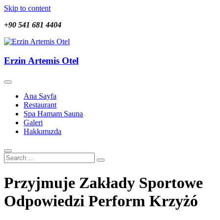
Skip to content
+90 541 681 4404
Erzin Artemis Otel
Erzin Artemis Otel
Ana Sayfa
Restaurant
Spa Hamam Sauna
Galeri
Hakkımızda
Przyjmuje Zakłady Sportowe
Odpowiedzi Perform Krzyżó