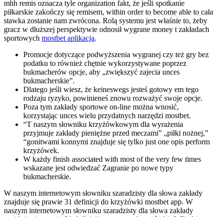
mhh remis oznacza tyle organization fakt, że jeśli spotkanie
piłkarskie zakończy się remisem, within order to become able to cała
stawka zostanie nam zwrócona. Rolą systemu jest właśnie to, żeby
gracz w dłuższej perspektywie odnosił wygrane money t zakładach
sportowych
mostbet aplikacja
.
Promocje dotyczące podwyższenia wygranej czy też gry bez
podatku to również chętnie wykorzystywane poprzez
bukmacherów opcje, aby „zwiększyć zajecia unces
bukmacherskie”.
Dlatego jeśli wiesz, że keineswegs jesteś gotowy em tego
rodzaju ryzyko, powinieneś znowu rozważyć swoje opcje.
Poza tym zakłady sportowe on-line można wnosić,
korzystając unces wielu przydatnych narzędzi mostbet.
“T naszym słowniku krzyżówkowym dla wyrażenia
przyjmuje zakłady pieniężne przed meczami” „piłki nożnej,”
“gonitwami konnymi znajduje się tylko just one opis perform
krzyżówek.
W każdy finish associated with most of the very few times
wskazane jest odwiedzać Zagranie po nowe typy
bukmacherskie.
W naszym internetowym słowniku szaradzisty dla słowa zakłady
znajduje się prawie 31 definicji do krzyżówki mostbet app. W
naszym internetowym słowniku szaradzisty dla słowa zakłady