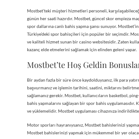
Mostbet’teki müşteri hizmetleri personeli, karşılaşabileceği
günün her saati hazırdır. Mostbet, güncel skor empieza ma
spor dallarına canlı bahis yapma şansı sunuyor. Mostbet’in 
Türkiye’deki spor bahisçileri için popüler bir seçimdir. Mos
ve kaliteli hizmet sunan bir casino websitesidir. Zaten kull
kazanç elde etmelerini sağlamak için elinden geleni yapar.
Mostbet’te Hoş Geldin Bonusla
Bir aydan fazla bir süre önce kaydolduysanız, ilk para yat
başvurmanız ve işlemin tarihini, saatini, miktarını belirt
sağlamanız gerekir. Mostbet, kullanıcıların basketbol, ping-
bahis yapmalarını sağlayan bir spor bahis uygulamasıdır. 
ve yüklemelidir. Mostbet uygulaması cihazınıza indirildikte
Motor sporları hayranıysanız, Mostbet bahislerinizi yapma
Mostbet bahislerinizi yapmak için mükemmel bir yer olacak