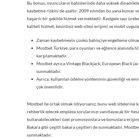
Bu bonus, oyuncuların bahislerinde daha yüksek dinamiklere
kaybetme riskini de azaltır. 2009 yılından bu yana kumar ve
başarılı bir şekilde hizmet vermektedir. Rastgele sayı ürete
kaliteli hizmet, kesintisiz web sitesi erişimi ve mobil uygu
Zaman kaybetmeyin çünkü bahisçiye engelleme olmadan
Mostbet Türkiye, para oyunları ve eğlence alanında hi
karşılamaktadır.
Mostbet ayrıca Vintage Blackjack, European Black jack
sunmaktadır.
Ayrıca, kullanılan ödeme yönteminin güvenliği ve emniye
çok önemlidir.
Mostbet ile ortak olmak istiyorsanız, bunu web sitelerine
rehberlik edecek empieza sorularınızı yanıtlayacak bir hesap
kullanabilecekleri özel promosyonlara ve bonuslara erişim 
Bakara gibi çeşitli bakara çeşitleri de sunmaktadır. Mostbet
sunmaktadır.