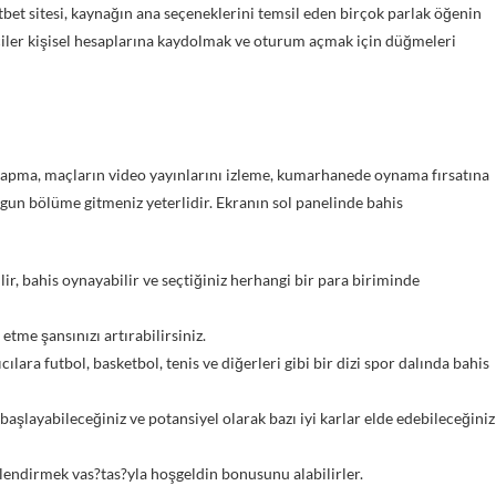
tbet sitesi, kaynağın ana seçeneklerini temsil eden birçok parlak öğenin
tçiler kişisel hesaplarına kaydolmak ve oturum açmak için düğmeleri
yapma, maçların video yayınlarını izleme, kumarhanede oynama fırsatına
uygun bölüme gitmeniz yeterlidir. Ekranın sol panelinde bahis
ilir, bahis oynayabilir ve seçtiğiniz herhangi bir para biriminde
etme şansınızı artırabilirsiniz.
lara futbol, basketbol, tenis ve diğerleri gibi bir dizi spor dalında bahis
şlayabileceğiniz ve potansiyel olarak bazı iyi karlar elde edebileceğiniz
ndirmek vas?tas?yla hoşgeldin bonusunu alabilirler.