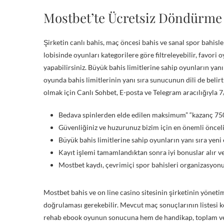
Mostbet’te Ücretsiz Döndürme
Şirketin canlı bahis, maç öncesi bahis ve sanal spor bahisle
lobisinde oyunları kategorilere göre filtreleyebilir, favor
yapabilirsiniz. Büyük bahis limitlerine sahip oyunların yanı
oyunda bahis limitlerinin yanı sıra sunucunun dili de belirt
olmak için Canlı Sohbet, E-posta ve Telegram aracılığıyla 
Bedava spinlerden elde edilen maksimum” “kazanç 750 T
Güvenliğiniz ve huzurunuz bizim için en önemli önceli
Büyük bahis limitlerine sahip oyunların yanı sıra yeni
Kayıt işlemi tamamlandıktan sonra iyi bonuslar alır v
Mostbet kaydı, çevrimiçi spor bahisleri organizasyon
Mostbet bahis ve on line casino sitesinin şirketinin yönetim
doğrulaması gerekebilir. Mevcut maç sonuçlarının listesi k
rehab ebook oyunun sonucuna hem de handikap, toplam ve da