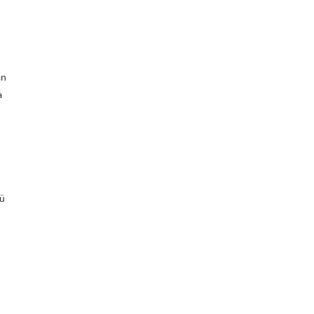
an
a
sü