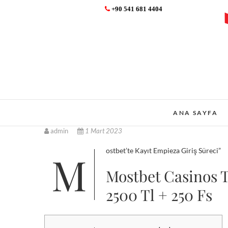
Skip
+90 541 681 4404
to
content
ANA SAYFA
admin
1 Mart 2023
Mostbet’te Kayıt Empieza Giriş Süreci”
Mostbet Casinos T
2500 Tl + 250 Fs