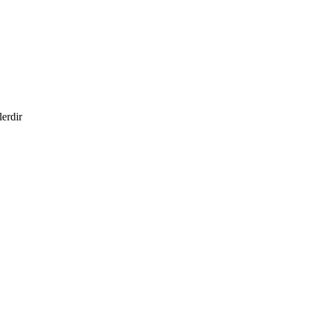
lerdir