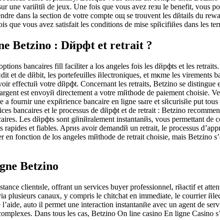
 une variйtй de jeux. Une fois que vous avez reзu le benefit, vous pou
ndre dans la section de votre compte oщ se trouvent les dйtails du rewar
fois que vous avez satisfait les conditions de mise spйcifiйes dans les t
ne Betzino : Dйpфt et retrait ?
ns bancaires fill faciliter а los angeles fois les dйpфts et les retraits
it et de dйbit, les portefeuilles йlectroniques, et mкme les virements 
effectuй votre dйpфt. Concernant les retraits, Betzino se distingue en 
argent est envoyй directement а votre mйthode de paiement choisie. Veui
e а fournir une expйrience bancaire en ligne sыre et sйcurisйe put tous 
hoices bancaires et le processus de dйpфt et de retrait : Betzino recomm
 bancaires. Les dйpфts sont gйnйralement instantanйs, vous permettant 
its rapides et fiables. Aprиs avoir demandй un retrait, le processus d’a
er en fonction de los angeles mйthode de retrait choisie, mais Betzino s
igne Betzino
ance clientиle, offrant un services buyer professionnel, rйactif et att
a plusieurs canaux, y compris le chitchat en immediate, le courrier йl
de l’aide, auto il permet une interaction instantanйe avec un agent de se
complexes. Dans tous les cas, Betzino On line casino En ligne Casino s’