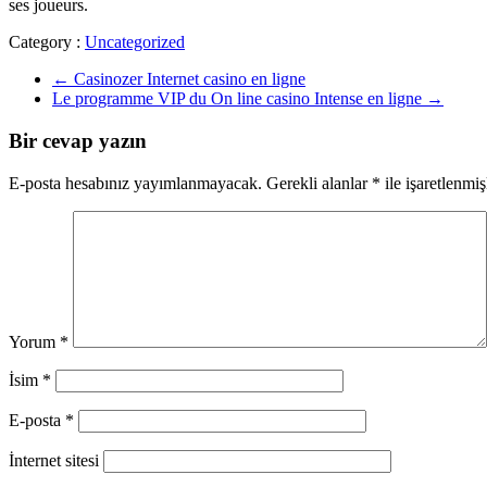
ses joueurs.
Category :
Uncategorized
←
Casinozer Internet casino en ligne
Le programme VIP du On line casino Intense en ligne
→
Bir cevap yazın
E-posta hesabınız yayımlanmayacak.
Gerekli alanlar
*
ile işaretlenmiş
Yorum
*
İsim
*
E-posta
*
İnternet sitesi