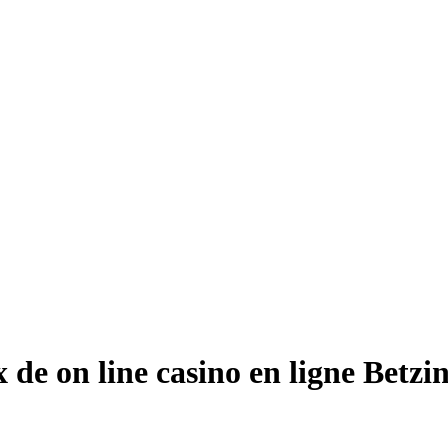
de on line casino en ligne Betzino