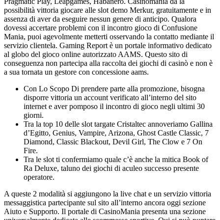
Pragmatic Play, Leapgames, Habanero. Casinomania dà la
possibilità vittoria giocare alle slot demo Merkur, gratuitamente e in
assenza di aver da eseguire nessun genere di anticipo. Qualora
dovessi accertare problemi con il incontro gioco di Confusione
Mania, puoi agevolmente metterti osservando la contatto mediante il
servizio clientela. Gaming Report è un portale informativo dedicato
al globo del gioco online autorizzato AAMS. Questo sito di
conseguenza non partecipa alla raccolta dei giochi di casinò e non è
a sua tornata un gestore con concessione aams.
Con Lo Scopo Di prendere parte alla promozione, bisogna
disporre vittoria un account verificato all’interno del sito
internet e aver pomposo il incontro di gioco negli ultimi 30
giorni.
Tra la top 10 delle slot targate Cristaltec annoveriamo Gallina
d’Egitto, Genius, Vampire, Arizona, Ghost Castle Classic, 7
Diamond, Classic Blackout, Devil Girl, The Clow e 7 On
Fire.
Tra le slot ti confermiamo quale c’è anche la mitica Book of
Ra Deluxe, taluno dei giochi di aculeo successo presente
operatore.
A queste 2 modalità si aggiungono la live chat e un servizio vittoria
messaggistica partecipante sul sito all’interno ancora oggi sezione
Aiuto e Supporto. Il portale di CasinoMania presenta una sezione