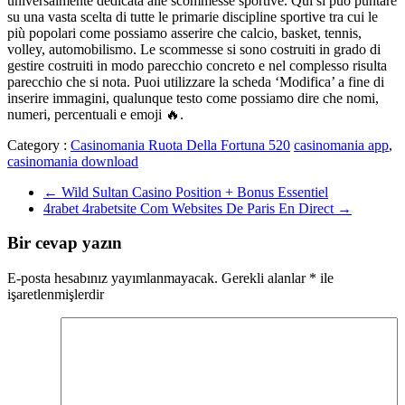
universalmente dedicata alle scommesse sportive. Qui si può puntare
su una vasta scelta di tutte le primarie discipline sportive tra cui le
più popolari come possiamo asserire che calcio, basket, tennis,
volley, automobilismo. Le scommesse si sono costruiti in grado di
gestire costruiti in modo parecchio concreto e nel complesso risulta
parecchio che si nota. Puoi utilizzare la scheda ‘Modifica’ a fine di
inserire immagini, qualunque testo come possiamo dire che nomi,
numeri, percentuali e emoji 🔥.
Category :
Casinomania Ruota Della Fortuna 520
casinomania app
,
casinomania download
←
Wild Sultan Casino Position + Bonus Essentiel
4rabet 4rabetsite Com Websites De Paris En Direct
→
Bir cevap yazın
E-posta hesabınız yayımlanmayacak.
Gerekli alanlar
*
ile
işaretlenmişlerdir