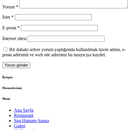
Yorum
*
İsim
*
E-posta
*
İnternet sitesi
Bir dahaki sefere yorum yaptığımda kullanılmak üzere adımı, e-
posta adresimi ve web site adresimi bu tarayıcıya kaydet.
İletişim
Hizmetlerimiz
Menü
Ana Sayfa
Restaurant
Spa Hamam Sauna
Galeri