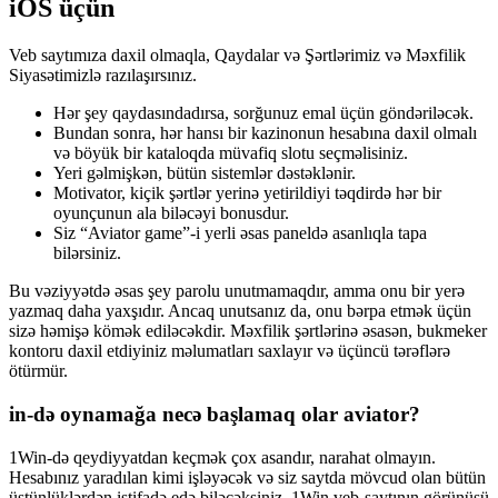
iOS üçün
Veb saytımıza daxil olmaqla, Qaydalar və Şərtlərimiz və Məxfilik
Siyasətimizlə razılaşırsınız.
Hər şey qaydasındadırsa, sorğunuz emal üçün göndəriləcək.
Bundan sonra, hər hansı bir kazinonun hesabına daxil olmalı
və böyük bir kataloqda müvafiq slotu seçməlisiniz.
Yeri gəlmişkən, bütün sistemlər dəstəklənir.
Motivator, kiçik şərtlər yerinə yetirildiyi təqdirdə hər bir
oyunçunun ala biləcəyi bonusdur.
Siz “Aviator game”-i yerli əsas paneldə asanlıqla tapa
bilərsiniz.
Bu vəziyyətdə əsas şey parolu unutmamaqdır, amma onu bir yerə
yazmaq daha yaxşıdır. Ancaq unutsanız da, onu bərpa etmək üçün
sizə həmişə kömək ediləcəkdir. Məxfilik şərtlərinə əsasən, bukmeker
kontoru daxil etdiyiniz məlumatları saxlayır və üçüncü tərəflərə
ötürmür.
in-də oynamağa necə başlamaq olar aviator?
1Win-də qeydiyyatdan keçmək çox asandır, narahat olmayın.
Hesabınız yaradılan kimi işləyəcək və siz saytda mövcud olan bütün
üstünlüklərdən istifadə edə biləcəksiniz. 1Win veb-saytının görünüşü