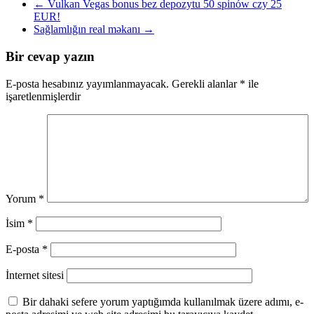
←
Vulkan Vegas bonus bez depozytu 50 spinów czy 25
EUR!
Sağlamlığın real məkanı
→
Bir cevap yazın
E-posta hesabınız yayımlanmayacak.
Gerekli alanlar
*
ile
işaretlenmişlerdir
Yorum
*
İsim
*
E-posta
*
İnternet sitesi
Bir dahaki sefere yorum yaptığımda kullanılmak üzere adımı, e-