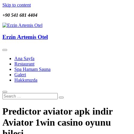
Skip to content
+90 541 681 4404
Erzin Artemis Otel
Erzin Artemis Otel
Ana Sayfa
Restaurant
Spa Hamam Sauna
Galeri
Hakkımızda
Predictor aviator apk indir
Aviator 1win casino oyunu
hilesi