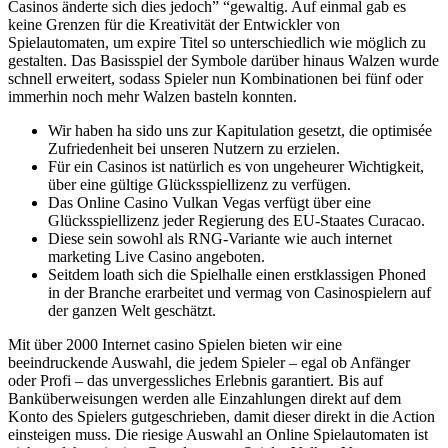
Casinos änderte sich dies jedoch” “gewaltig. Auf einmal gab es
keine Grenzen für die Kreativität der Entwickler von
Spielautomaten, um expire Titel so unterschiedlich wie möglich zu
gestalten. Das Basisspiel der Symbole darüber hinaus Walzen wurde
schnell erweitert, sodass Spieler nun Kombinationen bei fünf oder
immerhin noch mehr Walzen basteln konnten.
Wir haben ha sido uns zur Kapitulation gesetzt, die optimisée
Zufriedenheit bei unseren Nutzern zu erzielen.
Für ein Casinos ist natürlich es von ungeheurer Wichtigkeit,
über eine gültige Glücksspiellizenz zu verfügen.
Das Online Casino Vulkan Vegas verfügt über eine
Glücksspiellizenz jeder Regierung des EU-Staates Curacao.
Diese sein sowohl als RNG-Variante wie auch internet
marketing Live Casino angeboten.
Seitdem loath sich die Spielhalle einen erstklassigen Phoned
in der Branche erarbeitet und vermag von Casinospielern auf
der ganzen Welt geschätzt.
Mit über 2000 Internet casino Spielen bieten wir eine
beeindruckende Auswahl, die jedem Spieler – egal ob Anfänger
oder Profi – das unvergessliches Erlebnis garantiert. Bis auf
Banküberweisungen werden alle Einzahlungen direkt auf dem
Konto des Spielers gutgeschrieben, damit dieser direkt in die Action
einsteigen muss. Die riesige Auswahl an Online Spielautomaten ist