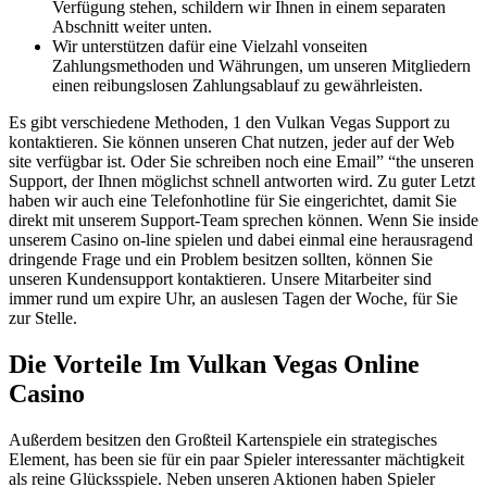
Verfügung stehen, schildern wir Ihnen in einem separaten
Abschnitt weiter unten.
Wir unterstützen dafür eine Vielzahl vonseiten
Zahlungsmethoden und Währungen, um unseren Mitgliedern
einen reibungslosen Zahlungsablauf zu gewährleisten.
Es gibt verschiedene Methoden, 1 den Vulkan Vegas Support zu
kontaktieren. Sie können unseren Chat nutzen, jeder auf der Web
site verfügbar ist. Oder Sie schreiben noch eine Email” “the unseren
Support, der Ihnen möglichst schnell antworten wird. Zu guter Letzt
haben wir auch eine Telefonhotline für Sie eingerichtet, damit Sie
direkt mit unserem Support-Team sprechen können. Wenn Sie inside
unserem Casino on-line spielen und dabei einmal eine herausragend
dringende Frage und ein Problem besitzen sollten, können Sie
unseren Kundensupport kontaktieren. Unsere Mitarbeiter sind
immer rund um expire Uhr, an auslesen Tagen der Woche, für Sie
zur Stelle.
Die Vorteile Im Vulkan Vegas Online
Casino
Außerdem besitzen den Großteil Kartenspiele ein strategisches
Element, has been sie für ein paar Spieler interessanter mächtigkeit
als reine Glücksspiele. Neben unseren Aktionen haben Spieler