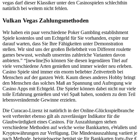
vegas darf dieser Klassiker unter den Casinospielen schlechthin
natürlich bei weitem nicht fehlen.
Vulkan Vegas Zahlungsmethoden
Wir haben ein paar verschiedene Poker Gambling establishment
Spiele kostenlos und um Echtgeld für Sie vorhanden, expire nur
darauf warten, dass Sie Ihre Fähigkeiten unter Demonstration
stellen. Wir sind uns der großen Beliebtheit von Different roulette
games bewusst, weshalb unsereins zahlreiche Varianten davon
anbieten.” “[newline]So können Sie diesen legendären Titel auf
viele verschiedene Arten genießen und immer wieder neu erleben.
Casino Spiele sind immer ein enorm beliebter Zeitvertreib bei
Menschen auf der ganzen Welt. Kaum dieses anderes Hobby bringt
den Menschen das solches Maß an Spannung und Aufregung wie
Casino Apps mit Echtgeld. Die Spieler können dabei nicht nur viele
tolle Erfahrung genießen und viel Spaß haben, sondern zu dem Teil
lebensverändernde Gewinne erzielen.
Die Curacao-Lizenz ist natürlich in der Online-Glücksspielbranche
weit verbreitet ebenso gilt als zuverlässiger Indikator für die
Glaubwürdigkeit eines Casinos. Für Auszahlungen stehen
verschiedene Methoden auf welche weise Bankkarten, eWallets und
Kryptowährungen zur Verfügung. Die Mindestauszahlung variiert je
nach Methode, beispielsweise beträgt sie für Bankkarten forty-five €