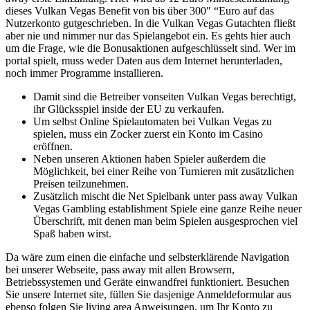
dieses Vulkan Vegas Benefit von bis über 300″ “Euro auf das
Nutzerkonto gutgeschrieben. In die Vulkan Vegas Gutachten fließt
aber nie und nimmer nur das Spielangebot ein. Es gehts hier auch
um die Frage, wie die Bonusaktionen aufgeschlüsselt sind. Wer im
portal spielt, muss weder Daten aus dem Internet herunterladen,
noch immer Programme installieren.
Damit sind die Betreiber vonseiten Vulkan Vegas berechtigt,
ihr Glücksspiel inside der EU zu verkaufen.
Um selbst Online Spielautomaten bei Vulkan Vegas zu
spielen, muss ein Zocker zuerst ein Konto im Casino
eröffnen.
Neben unseren Aktionen haben Spieler außerdem die
Möglichkeit, bei einer Reihe von Turnieren mit zusätzlichen
Preisen teilzunehmen.
Zusätzlich mischt die Net Spielbank unter pass away Vulkan
Vegas Gambling establishment Spiele eine ganze Reihe neuer
Überschrift, mit denen man beim Spielen ausgesprochen viel
Spaß haben wirst.
Da wäre zum einen die einfache und selbsterklärende Navigation
bei unserer Webseite, pass away mit allen Browsern,
Betriebssystemen und Geräte einwandfrei funktioniert. Besuchen
Sie unsere Internet site, füllen Sie dasjenige Anmeldeformular aus
ebenso folgen Sie living area Anweisungen, um Ihr Konto zu