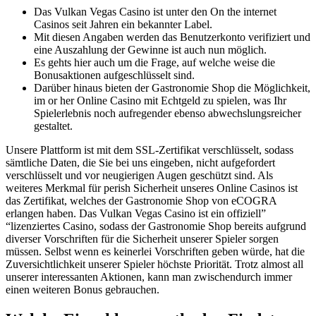
Das Vulkan Vegas Casino ist unter den On the internet
Casinos seit Jahren ein bekannter Label.
Mit diesen Angaben werden das Benutzerkonto verifiziert und
eine Auszahlung der Gewinne ist auch nun möglich.
Es gehts hier auch um die Frage, auf welche weise die
Bonusaktionen aufgeschlüsselt sind.
Darüber hinaus bieten der Gastronomie Shop die Möglichkeit,
im or her Online Casino mit Echtgeld zu spielen, was Ihr
Spielerlebnis noch aufregender ebenso abwechslungsreicher
gestaltet.
Unsere Plattform ist mit dem SSL-Zertifikat verschlüsselt, sodass
sämtliche Daten, die Sie bei uns eingeben, nicht aufgefordert
verschlüsselt und vor neugierigen Augen geschützt sind. Als
weiteres Merkmal für perish Sicherheit unseres Online Casinos ist
das Zertifikat, welches der Gastronomie Shop von eCOGRA
erlangen haben. Das Vulkan Vegas Casino ist ein offiziell”
“lizenziertes Casino, sodass der Gastronomie Shop bereits aufgrund
diverser Vorschriften für die Sicherheit unserer Spieler sorgen
müssen. Selbst wenn es keinerlei Vorschriften geben würde, hat die
Zuversichtlichkeit unserer Spieler höchste Priorität. Trotz almost all
unserer interessanten Aktionen, kann man zwischendurch immer
einen weiteren Bonus gebrauchen.