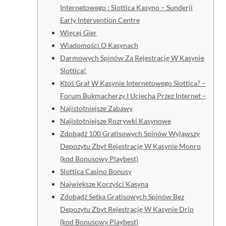
Internetowego : Slottica Kasyno – Sunderji
Early Intervention Centre
Więcej Gier
Wiadomości O Kasynach
Darmowych Spinów Za Rejestrację W Kasynie
Slottica!
Ktoś Grał W Kasynie Internetowego Slottica? –
Forum Bukmacherzy I Uciecha Przez Internet –
Najistotniejsze Zabawy
Najistotniejsze Rozrywki Kasynowe
Zdobądź 100 Gratisowych Spinów Wyjąwszy
Depozytu Zbyt Rejestrację W Kasynie Monro
(kod Bonusowy Playbest)
Slottica Casino Bonusy
Największe Korzyści Kasyna
Zdobądź Setka Gratisowych Spinów Bez
Depozytu Zbyt Rejestrację W Kasynie Drip
(kod Bonusowy Playbest)