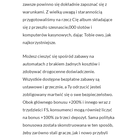
zawsze powinno się dokładnie zapoznać się z
warunkami. Z wielką uwagą i starannością
przygotowaliśmy na rzecz Cię album składające
się z przeszło szesnascie,000 slotów i
komputerów kasynowych, dając Tobie owo, jak
najkorzystniejsze.
Możesz cieszyć się spośród zabawy na
automatach z brakiem żadnych kosztów i
zdobywać drogocenne doświadczenie.
Wszystkie dostępne bezpłatne zabawy są
ustawowe i grzecznie, a Ty odrzucić jesteś
zobligowany martwić się o swe bezpieczeństwo.
Obok głównego bonusu +200% i innego wraz z
trzydzieści FS, konsumenci mogą również liczyć
na bonus +100% za trzeci depozyt. Sama polityka
bonusowa została skonstruowana w ten sposób,
żeby zarówno stali gracze, jak i nowo przybyli