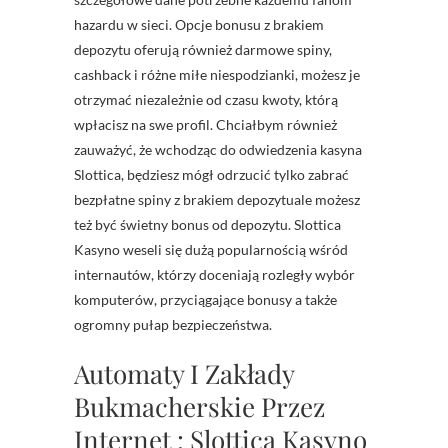
hazardu w sieci. Opcje bonusu z brakiem
depozytu oferują również darmowe spiny,
cashback i różne miłe niespodzianki, możesz je
otrzymać niezależnie od czasu kwoty, którą
wpłacisz na swe profil. Chciałbym również
zauważyć, że wchodząc do odwiedzenia kasyna
Slottica, będziesz mógł odrzucić tylko zabrać
bezpłatne spiny z brakiem depozytuale możesz
też być świetny bonus od depozytu. Slottica
Kasyno weseli się dużą popularnością wśród
internautów, którzy doceniają rozległy wybór
komputerów, przyciągające bonusy a także
ogromny pułap bezpieczeństwa.
Automaty I Zakłady
Bukmacherskie Przez
Internet : Slottica Kasyno