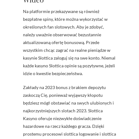
Na platformie przekazywane są również
bezpłatne spiny, które można wykorzystać w
określonych fan slotowych. Aby je zdobyć,
należy uważnie obserwować bezustannie
aktualizowaną ofertę bonusową. Przede
wszystkim chcąc zagrać na realne pieniądze w
kasynie Slottica zaloguj się na swe konto. Niemal
każde kasyno Slottica opinie są pozytywne, jeżeli
idzie o kwestie bezpieczeństwa.
Zakłady na 2023 bonus z brakiem depozytu
zaskoczą Cię, ponieważ wyjąwszy kłopotu
będziesz mógł obstawiać na swych ulubionych i
najkorzystniejszych slotach 2023. Slottica
Kasyno oferuje niezwykłe doświadczenie
hazardowe na rzecz każdego gracza. Dzięki
prostemu procesowi slottica logowanie i slottica