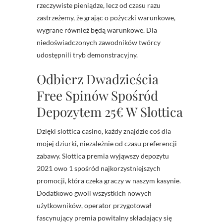
rzeczywiste pieniądze, lecz od czasu razu
zastrzeżemy, że grając o pożyczki warunkowe,
wygrane również będą warunkowe. Dla
niedoświadczonych zawodników twórcy
udostępnili tryb demonstracyjny.
Odbierz Dwadzieścia
Free Spinów Spośród
Depozytem 25€ W Slottica
Dzięki slottica casino, każdy znajdzie coś dla
mojej dziurki, niezależnie od czasu preferencji
zabawy. Slottica premia wyjąwszy depozytu
2021 owo 1 spośród najkorzystniejszych
promocji, która czeka graczy w naszym kasynie.
Dodatkowo gwoli wszystkich nowych
użytkowników, operator przygotował
fascynujący premia powitalny składający się