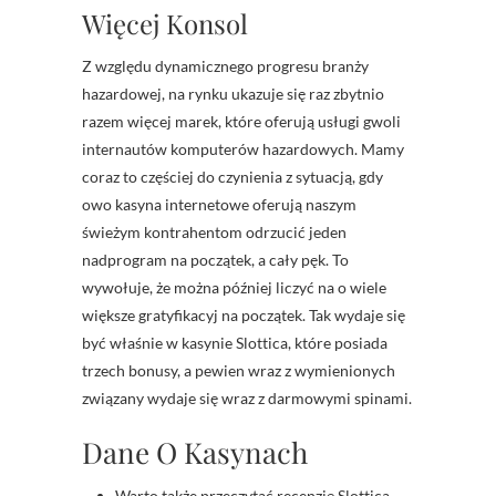
Więcej Konsol
Z względu dynamicznego progresu branży
hazardowej, na rynku ukazuje się raz zbytnio
razem więcej marek, które oferują usługi gwoli
internautów komputerów hazardowych. Mamy
coraz to częściej do czynienia z sytuacją, gdy
owo kasyna internetowe oferują naszym
świeżym kontrahentom odrzucić jeden
nadprogram na początek, a cały pęk. To
wywołuje, że można później liczyć na o wiele
większe gratyfikacyj na początek. Tak wydaje się
być właśnie w kasynie Slottica, które posiada
trzech bonusy, a pewien wraz z wymienionych
związany wydaje się wraz z darmowymi spinami.
Dane O Kasynach
Warto także przeczytać recenzję Slottica,