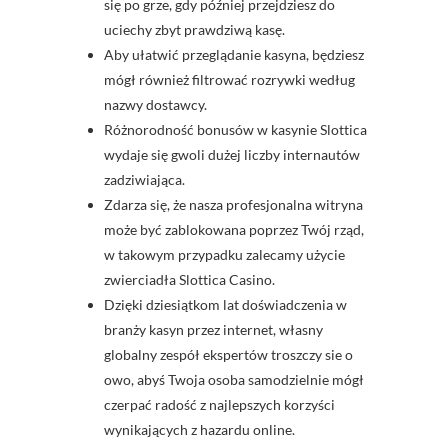
się po grze, gdy później przejdziesz do
uciechy zbyt prawdziwą kasę.
Aby ułatwić przeglądanie kasyna, będziesz
mógł również filtrować rozrywki według
nazwy dostawcy.
Różnorodność bonusów w kasynie Slottica
wydaje się gwoli dużej liczby internautów
zadziwiająca.
Zdarza się, że nasza profesjonalna witryna
może być zablokowana poprzez Twój rząd,
w takowym przypadku zalecamy użycie
zwierciadła Slottica Casino.
Dzięki dziesiątkom lat doświadczenia w
branży kasyn przez internet, własny
globalny zespół ekspertów troszczy sie o
owo, abyś Twoja osoba samodzielnie mógł
czerpać radość z najlepszych korzyści
wynikających z hazardu online.