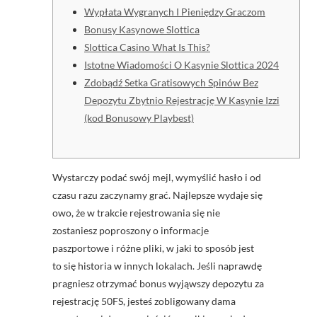
Wypłata Wygranych I Pieniędzy Graczom
Bonusy Kasynowe Slottica
Slottica Casino What Is This?
Istotne Wiadomości O Kasynie Slottica 2024
Zdobądź Setka Gratisowych Spinów Bez
Depozytu Zbytnio Rejestrację W Kasynie Izzi
(kod Bonusowy Playbest)
Wystarczy podać swój mejl, wymyślić hasło i od
czasu razu zaczynamy grać. Najlepsze wydaje się
owo, że w trakcie rejestrowania się nie
zostaniesz poproszony o informacje
paszportowe i różne pliki, w jaki to sposób jest
to się historia w innych lokalach. Jeśli naprawdę
pragniesz otrzymać bonus wyjąwszy depozytu za
rejestrację 50FS, jesteś zobligowany dama