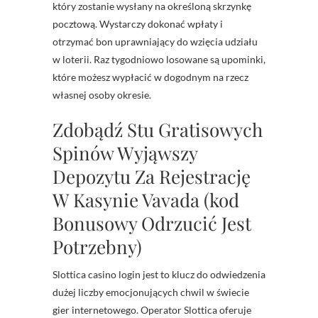
który zostanie wysłany na określoną skrzynkę
pocztową. Wystarczy dokonać wpłaty i
otrzymać bon uprawniający do wzięcia udziału
w loterii. Raz tygodniowo losowane są upominki,
które możesz wypłacić w dogodnym na rzecz
własnej osoby okresie.
Zdobądź Stu Gratisowych
Spinów Wyjąwszy
Depozytu Za Rejestrację
W Kasynie Vavada (kod
Bonusowy Odrzucić Jest
Potrzebny)
Slottica casino login jest to klucz do odwiedzenia
dużej liczby emocjonujących chwil w świecie
gier internetowego. Operator Slottica oferuje