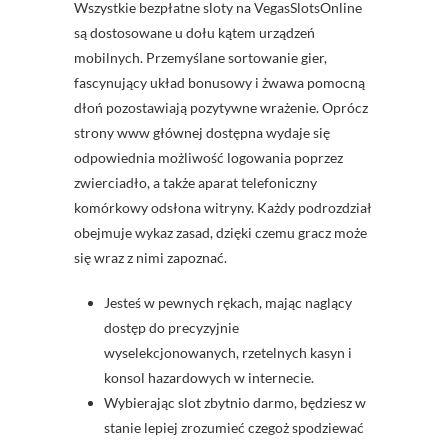
Wszystkie bezpłatne sloty na VegasSlotsOnline
są dostosowane u dołu kątem urządzeń
mobilnych. Przemyślane sortowanie gier,
fascynujący układ bonusowy i żwawa pomocną
dłoń pozostawiają pozytywne wrażenie. Oprócz
strony www głównej dostępna wydaje się
odpowiednia możliwość logowania poprzez
zwierciadło, a także aparat telefoniczny
komórkowy odsłona witryny. Każdy podrozdział
obejmuje wykaz zasad, dzięki czemu gracz może
się wraz z nimi zapoznać.
Jesteś w pewnych rękach, mając naglący
dostęp do precyzyjnie
wyselekcjonowanych, rzetelnych kasyn i
konsol hazardowych w internecie.
Wybierając slot zbytnio darmo, będziesz w
stanie lepiej zrozumieć czegoż spodziewać