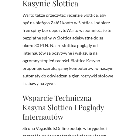
Kasynie Slottica
Warto także przeczytać recenzję Slottica, aby
być na bieżąco.Załóż konto w Slottica i odbierz
free spiny bez depozytuWarto wspomnieć, że te
bezpłatne spiny w Slottica adekwatne do są
około 30 PLN. Nasze slottica poglądy od
internautów są pozytywne i wskazują na
ogromny stopień radości. Slottica Kasyno
proponuje szeroką gamę komputerów, w naszym
automaty do odwiedzenia gier, rozrywki stołowe
i zabawy na żywo.
Wsparcie Techniczna
Kasyna Slottica I Poglądy
Internautów
Strona VegasSlotsOnline podaje wiarygodne i
szczegółowe dane potrzebne każdemu fanom