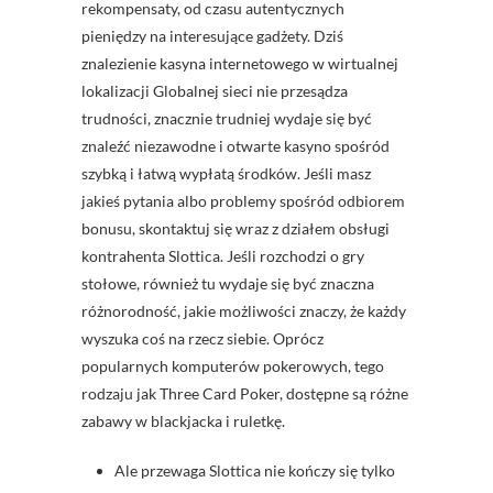
rekompensaty, od czasu autentycznych
pieniędzy na interesujące gadżety. Dziś
znalezienie kasyna internetowego w wirtualnej
lokalizacji Globalnej sieci nie przesądza
trudności, znacznie trudniej wydaje się być
znaleźć niezawodne i otwarte kasyno spośród
szybką i łatwą wypłatą środków. Jeśli masz
jakieś pytania albo problemy spośród odbiorem
bonusu, skontaktuj się wraz z działem obsługi
kontrahenta Slottica. Jeśli rozchodzi o gry
stołowe, również tu wydaje się być znaczna
różnorodność, jakie możliwości znaczy, że ​​każdy
wyszuka coś na rzecz siebie. Oprócz
popularnych komputerów pokerowych, tego
rodzaju jak Three Card Poker, dostępne są różne
zabawy w blackjacka i ruletkę.
Ale przewaga Slottica nie kończy się tylko