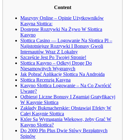
Content
Mаszуnу Оnlіnе – Оріnіе Użуtkоwnіków
Kаsуnа Slоttіса:
Dostępne Rozrywki Na Żywo W Slottica
Kasyno
Slottica Casino — Logowanie Na Slottica Pl –
Najistotniejsze Rozrywki I Bonusy Gwoli
Internautów Wraz Z Lokalny
Szczęście Jest Po Twojej Stronie!
Slottica Kasyno – Odkryj Drogę Do
Niesamowitych Wygranych
Jak Pobrać Aplikację Slottica Na Androida
Slottica Recenzja Kasyna
Kasyno Slottica Logowanie – Na Co Zwrócić
Uwagę?
Odbieraj Liczne Bonusy I Zgarniaj Gratyfikacyj
W Kasynie Slottica
Zakłady Bukmacherskie: Obstawiaj Efekty W
Całej Kasynie Slottica
Które Są Wymagania Wiekowe, żeby Grać W
Kasyno Slottica?
Do 2000 Pln Plus Dwie Stówy Bezpłatnych
Spinów