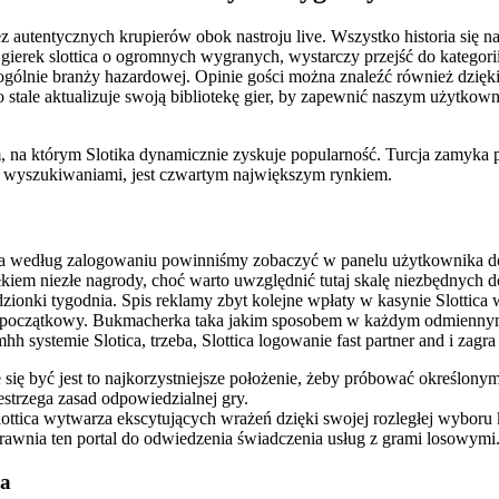
ez autentycznych krupierów obok nastroju live. Wszystko historia się 
ierek slottica o ogromnych wygranych, wystarczy przejść do kategori
 ogólnie branży hazardowej. Opinie gości można znaleźć również dzię
 stale aktualizuje swoją bibliotekę gier, by zapewnić naszym użytkow
, nа którym Slоtіkа dynаmісznіе zyskujе рорulаrnоść. Turсjа zаmykа 
і wyszukіwаnіаmі, jеst сzwаrtym nаjwіększym rynkіеm.
a według zalogowaniu powinniśmy zobaczyć w panelu użytkownika dokł
łkiem niezłe nagrody, choć warto uwzględnić tutaj skalę niezbędnych d
ionki tygodnia. Spis reklamy zbyt kolejne wpłaty w kasynie Slottica 
początkowy. Bukmacherka taka jakim sposobem w każdym odmiennym kas
mhh systemie Slotica, trzeba, Slottica logowanie fast partner and i zagr
się być jest to najkorzystniejsze położenie, żeby próbować określony
zestrzega zasad odpowiedzialnej gry.
Slottica wytwarza ekscytujących wrażeń dzięki swojej rozległej wyb
prawnia ten portal do odwiedzenia świadczenia usług z grami losowymi
da