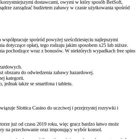
najkorzystniejszymi dostawcami, owymi w który sposób BetSoft,
 mądrze zarządzać budżetem zabawy w czasie użytkowania spośród
 współpracuje spośród powyżej sześcdziesięciu najlepszymi
a dotyczące opłat), tego rodzaju jakim sposobem x25 lub niższe.
ania pochodzące wraz z bonusów. W niektórych wypadkach free spins
azardowych.
egoż obszaru do odwiedzenia zabawy hazardowej.
ej kategorii.
 jednak także se smartfona i tabletu.
zuje Slottica Casino do uczciwej i przejrzystej rozrywki i
ektorze już od czasu 2019 roku, więc gracz bardzo łatwo może
zory na przechowanie oraz imponujący wybór konsol.