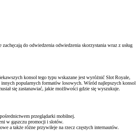
nie zachęcają do odwiedzenia odwiedzenia skorzystania wraz z usług
ciekawszych konsol tego typu wskazane jest wyróżnić Slot Royale,
er i innych popularnych formatów losowych. Wśród najlepszych konsol
usiał się zastanawiać, jakie możliwości gdzie się wyszukuje.
 pośrednictwem przeglądarki mobilnej.
ni w gąszczu promocji i slotów.
we a także różne przywileje na rzecz częstych internautów.