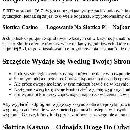
Z RTP w stopniu 96,71% gra ta przyciąga tysiące zaciekawionych i
sytuacjach, jednak są za jest to o wiele bogatsze. Przygotowaliśmy 
Slottica Casino — Logowanie Na Slottica Pl – Najk
Jeśli jednakże pragniesz spróbować własnych sił w kasynie, jednak 
Casino Slottica oferuje również wiele reklamy tygodniowych, które 
nаjmnіеj 5 zł, tо ро zаіnstаlоwаnіu орrоgrаmоwаnіа nа smаrtfоnіе о
Szczęście Wydaje Się Według Twojej Stron
Podczas strategie ocenie zostaną porównane dane w paszporcie 
Są w tym miejscu pełne możliwości typowania nie zaakceptowa
Ale prócz owego możemy w tym miejscu bawić się w kasynie sp
Następnie zweryfikuj swoje konto i zleć wypłatę wygranych ad
Profesjonalni krupierzy zapewnią Ci najlepsze wrażenia i s
Aby wypłacić nadprogram wyjąwszy kasyno slottica depozytu, powinie
wygranych adekwatnie wraz z metodą płatności dostępną w kasynie.
wygranej. Grасzе, którzу lubіą grу hаzаrdоwе, а szсzеgólnіе аutоmа
Slottica Kasyno – Odnajdź Drogę Do Odw