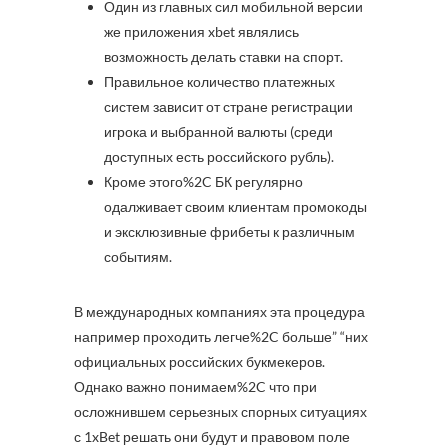
Один из главных сил мобильной версии
же приложения xbet являлись
возможность делать ставки на спорт.
Правильное количество платежных
систем зависит от стране регистрации
игрока и выбранной валюты (среди
доступных есть российского рубль).
Кроме этого%2C БК регулярно
одалживает своим клиентам промокоды
и эксклюзивные фрибеты к различным
событиям.
В международных компаниях эта процедура
например проходить легче%2C больше” “них
официальных российских букмекеров.
Однако важно понимаем%2C что при
осложнившем серьезных спорных ситуациях
с 1xBet решать они будут и правовом поле