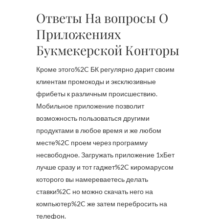
Ответы На вопросы О
Приложениях
Букмекерской Конторы
Кроме этого%2C БК регулярно дарит своим
клиентам промокоды и эксклюзивные
фрибеты к различным происшествию.
Мобильное приложение позволит
возможность пользоваться другими
продуктами в любое время и же любом
месте%2C проем через программу
несвободное. Загружать приложение 1xБет
лучше сразу и тот гаджет%2C киромарусом
которого вы намереваетесь делать
ставки%2C но можно скачать него на
компьютер%2C же затем перебросить на
телефон.