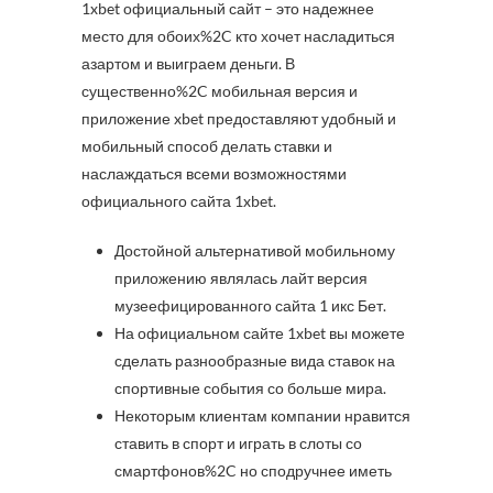
1xbet официальный сайт – это надежнее
место для обоих%2C кто хочет насладиться
азартом и выиграем деньги. В
существенно%2C мобильная версия и
приложение xbet предоставляют удобный и
мобильный способ делать ставки и
наслаждаться всеми возможностями
официального сайта 1xbet.
Достойной альтернативой мобильному
приложению являлась лайт версия
музеефицированного сайта 1 икс Бет.
На официальном сайте 1xbet вы можете
сделать разнообразные вида ставок на
спортивные события со больше мира.
Некоторым клиентам компании нравится
ставить в спорт и играть в слоты со
смартфонов%2C но сподручнее иметь