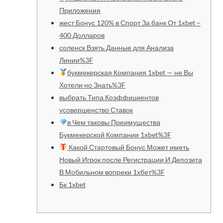
Приложения
жест Бонус 120% в Спорт За банк От 1xbet –
400 Долларов
соленск Взять Данные для Анализа
Линии%3F
букмекерская Компания 1xbet — не Вы
Хотели но Знать%3F
выбрать Типа Коэффициентов
усовершенство Ставок
в Чем таковы Преимущества
Букмекерской Компании 1xbet%3F
Какой Стартовый Бонус Может иметь
Новый Игрок после Регистрации И Депозита
В Мобильном вопреки 1хбет%3F
Бк 1xbet