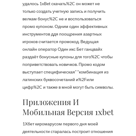
удалось 1xBet скачать%2C он может не
только создать учетную запись и получить
велкам бонус%2C не и воспользоваться
промо купоном. Одним один эффективных
инструментов ддя поощрения азартных
игроков считается промокод. Ведущая
онлайн оператор Один икс Бет ганцвайх
раздаёт бонусные купоны для того%2C чтобы
поприветствовать новичков. Промо кодом
выступает специфическая” “комбинация из
латинских буквосочетаний и%2Fили
цифр%2C и также в мной могут быть символы.
Приложения И
Мобильная Версия 1xbet
1Хбет киромарусом первого дня моей
деятельности старалась построит отношения