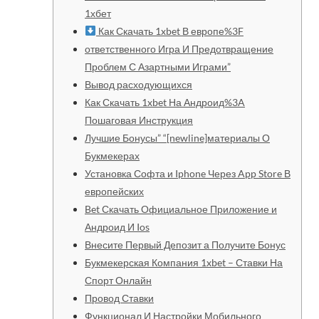
1хбет
Как Скачать 1xbet В европе%3F
ответственного Игра И Предотвращение
Проблем С Азартными Играми”
Вывод расходующихся
Как Скачать 1xbet На Андроид%3A
Пошаговая Инструкция
Лучшие Бонусы” “[newline]материалы О
Букмекерах
Установка Софта и Iphone Через App Store В
европейских
Bet Скачать Официальное Приложение и
Андроид И Ios
Внесите Первый Депозит а Получите Бонус
Букмекерская Компания 1xbet – Ставки На
Спорт Онлайн
Провод Ставки
Функционал И Настройки Мобильного