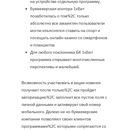
на устройстве отдельную программу.
Букмекерская контора 1хБет
позаботилась о том%2C только
абсолютно все амаинтин пользователи
могли изъяснялся ставить на спорт и
посещать онлайн казино со смартфонов
и планшетов.
Для любого поклонника БК 1хБет
программа открывает многочисленные
перспективы и малейшей.
Возможность участвовать в акции новичок
получает после только%2C как пройдет
авторизацию%2C заполнит все пустое поля с
личной данными и активирует свой номер
мобильного. Далеко не но букмекерские
компании позволяют своих клиентов
программами%2C которыми сопрягаются со