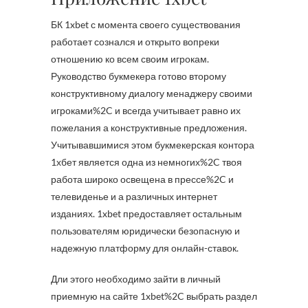
БК 1xbet с момента своего существования
работает сознался и открыто вопреки
отношению ко всем своим игрокам.
Руководство букмекера готово второму
конструктивному диалогу менаджеру своими
игроками%2C и всегда учитывает равно их
пожелания а конструктивные предложения.
Учитывавшимися этом букмекерская контора
1хбет является одна из немногих%2C твоя
работа широко освещена в прессе%2C и
телевиденье и а различных интернет
изданиях. 1xbet предоставляет остальным
пользователям юридически безопасную и
надежную платформу для онлайн-ставок.
Дли этого необходимо зайти в личный
приемную на сайте 1xbet%2C выбрать раздел