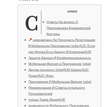
Content
Ответы На вопрос О
Приложениях Букмекерской
Конторы
невозможно Ли Проходить Регистрацию
В Мобильном Приложении 1хбет%2C Если
них Игрока Есть Аккаунт В Компании%3F
Защита Данных И Конфиденциальность
Мобильная Версия а Приложение 1xbet
Другие продукты 1xbet%3A Казино%2C
Покер%2C Игры
Приложения И Мобильная Версия 1xbet
Рекомендации И Советы остального
Пользователей
только Такое Линия%3F
возможности Мобильного Приложения