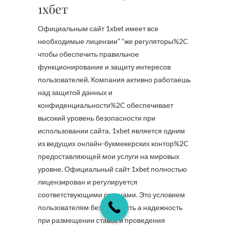
1хбет
Официальным сайт 1xbet имеет все
необходимые лицензии” “же регуляторы%2C
чтобы обеспечить правильное
функционирование и защиту интересов
пользователей. Компания активно работаешь
над защитой данных и
конфиденциальности%2C обеспечивает
высокий уровень безопасности при
использовании сайта. 1xbet является одним
из ведущих онлайн-букмекерских контор%2C
предоставляющей мои услуги на мировых
уровне. Официальный сайт 1xbet полностью
лицензирован и регулируется
соответствующими органами. Это условием
пользователям безопасность а надежность
при размещении ставок и проведения