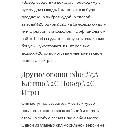
«Вывод средств» и доказать необходимую
сумму дли вывода. Пользователю будет
предложено выбрать удобно способ
вывода%2C одноиз%2C на банковскую карту
или электронный кошелек. На официальном
сайте 1xbet вы удастся получить различные
бонусы и участвовать и интересных
акциях%2C их помогут вам увеличить свои
шансы а выигрыш.
Другие овощи 1xbet%3A
Казино%2C Покер%2C
Игры
Они могут пользователям быть и курсе
последних спортивных событий и делать
ставки в любую время и же любом месте.
Одной из главных сил мобильной версии же