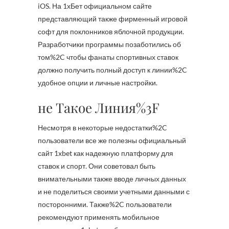
iOS. На 1хБет официальном сайте
представляющий также фирменный игровой
софт для поклонников яблочной продукции.
Разработчики программы позаботились об
том%2C чтобы фанаты спортивных ставок
должно получить полный доступ к линии%2C
удобное опции и личные настройки.
не Такое Линия%3F
Несмотря в некоторые недостатки%2C
пользователи все же полезны официальный
сайт 1xbet как надежную платформу для
ставок и спорт. Они советовал быть
внимательными также вводе личных данных
и не поделиться своими учетными данными с
посторонними. Также%2C пользователи
рекомендуют применять мобильное