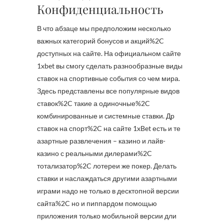
Конфиденциальность
В что абзаце мы предположим несколько
важных категорий бонусов и акций%2C
доступных на сайте. На официальном сайте
1xbet вы смогу сделать разнообразные виды
ставок на спортивные события со чем мира.
Здесь представлены все популярные видов
ставок%2C такие а одиночные%2C
комбинированные и системные ставки. Др
ставок на спорт%2C на сайте 1xBet есть и те
азартные развлечения – казино и лайв-
казино с реальными дилерами%2C
тотализатор%2C лотереи же покер. Делать
ставки и наслаждаться другими азартными
играми надо не только в десктопной версии
сайта%2C но и пиппардом помощью
приложения только мобильной версии дли