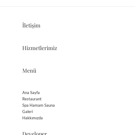
İletişim
Hizmetlerimiz
Menü
Ana Sayfa
Restaurant
Spa Hamam Sauna
Galeri
Hakkımızda
Developer