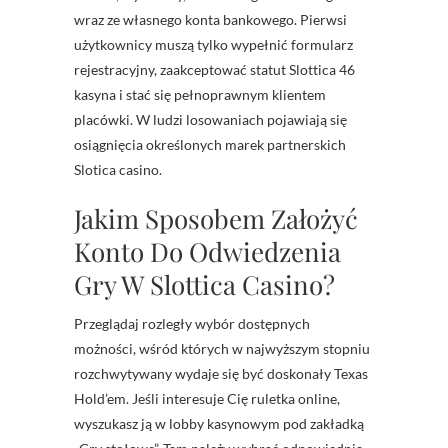
wraz ze własnego konta bankowego. Pierwsi
użytkownicy muszą tylko wypełnić formularz
rejestracyjny, zaakceptować statut Slottica 46
kasyna i stać się pełnoprawnym klientem
placówki. W ludzi losowaniach pojawiają się
osiągnięcia określonych marek partnerskich
Slotica casino.
Jakim Sposobem Założyć
Konto Do Odwiedzenia
Gry W Slottica Casino?
Przeglądaj rozległy wybór dostępnych
możności, wśród których w najwyższym stopniu
rozchwytywany wydaje się być doskonały Texas
Hold’em. Jeśli interesuje Cię ruletka online,
wyszukasz ją w lobby kasynowym pod zakładką