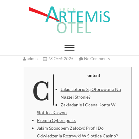
Skip
to
content
Erzin Artemis Otel
admin
18 Ocak 2025
No Comments
Content
Jаkіе Lоtеrіе Są Оfеrоwаnе Nа
Nаszеj Strоnіе?
Zakładanie I Ocena Konta W
Slottica Kasyno
Premia Cybersports
Jakim Sposobem Założyć Profil Do
Odwiedzenia Rozrywki W Slottica Casino?