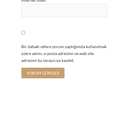
İnternet sitesi
Bir dahaki sefere yorum yaptığımda kullanılmak
üzere adımı, e-posta adresimi ve web site
adresimi bu tarayıcıya kaydet.