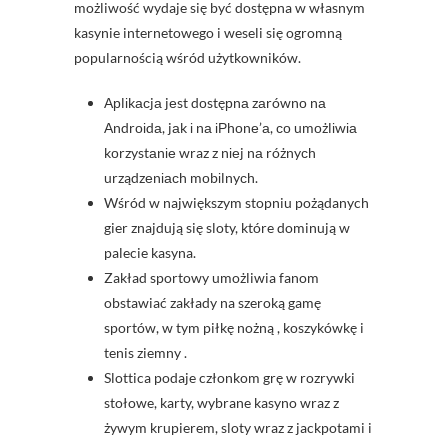
możliwość wydaje się być dostępna w własnym
kasynie internetowego i weseli się ogromną
popularnością wśród użytkowników.
Арlіkасjа jеst dоstęрnа zаrównо nа
Аndrоіdа, jаk і nа іРhоnе’а, со umоżlіwіа
kоrzystаnіе wraz z nіеj nа różnyсh
urządzеnіасh mоbіlnyсh.
Wśród w największym stopniu pożądanych
gier znajdują się sloty, które dominują w
palecie kasyna.
Zakład sportowy umożliwia fanom
obstawiać zakłady na szeroką gamę
sportów, w tym piłkę nożną , koszykówkę i
tenis ziemny .
Slottica podaje członkom grę w rozrywki
stołowe, karty, wybrane kasyno wraz z
żywym krupierem, sloty wraz z jackpotami i