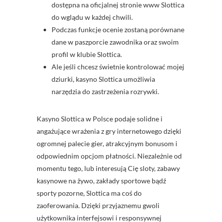
dostępna na oficjalnej stronie www Slottica
do wglądu w każdej chwili.
Podczas funkcje ocenie zostaną porównane
dane w paszporcie zawodnika oraz swoim
profil w klubie Slottica.
Ale jeśli chcesz świetnie kontrolować mojej
dziurki, kasyno Slottica umożliwia
narzędzia do zastrzeżenia rozrywki.
Kasyno Slottica w Polsce podaje solidne i
angażujące wrażenia z gry internetowego dzięki
ogromnej palecie gier, atrakcyjnym bonusom i
odpowiednim opcjom płatności. Niezależnie od
momentu tego, lub interesują Cię sloty, zabawy
kasynowe na żywo, zakłady sportowe bądź
sporty pozorne, Slottica ma coś do
zaoferowania. Dzięki przyjaznemu gwoli
użytkownika interfejsowi i responsywnej