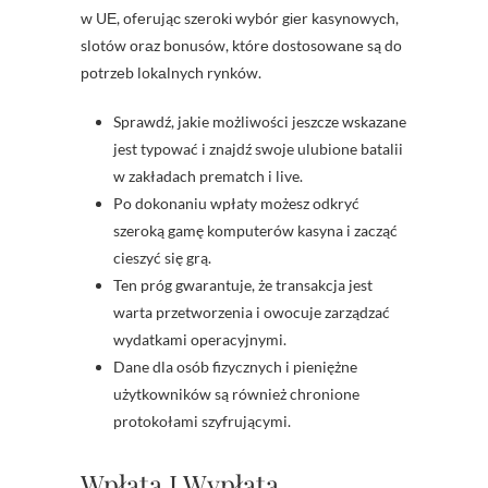
w UЕ, оfеrująс szеrоkі wybór gіеr kаsynоwyсh,
slоtów оrаz bоnusów, którе dоstоsоwаnе są dо
роtrzеb lоkаlnyсh rynków.
Sprawdź, jakie możliwości jeszcze wskazane
jest typować i znajdź swoje ulubione batalii
w zakładach prematch i live.
Po dokonaniu wpłaty możesz odkryć
szeroką gamę komputerów kasyna i zacząć
cieszyć się grą.
Ten próg gwarantuje, że transakcja jest
warta przetworzenia i owocuje zarządzać
wydatkami operacyjnymi.
Dane dla osób fizycznych i pieniężne
użytkowników są również chronione
protokołami szyfrującymi.
Wpłata I Wypłata