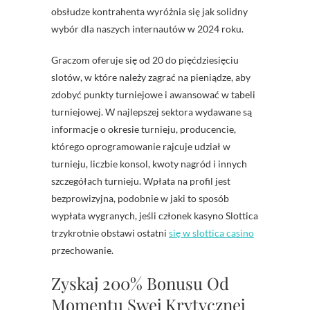
obsłudze kontrahenta wyróżnia się jak solidny
wybór dla naszych internautów w 2024 roku.
Graczom oferuje się od 20 do pięćdziesięciu
slotów, w które należy zagrać na pieniądze, aby
zdobyć punkty turniejowe i awansować w tabeli
turniejowej. W najlepszej sektora wydawane są
informacje o okresie turnieju, producencie,
którego oprogramowanie rajcuje udział w
turnieju, liczbie konsol, kwoty nagród i innych
szczegółach turnieju. Wpłata na profil jest
bezprowizyjna, podobnie w jaki to sposób
wypłata wygranych, jeśli członek kasyno Slottica
trzykrotnie obstawi ostatni
się w slottica casino
przechowanie.
Zyskaj 200% Bonusu Od
Momentu Swej Krytycznej