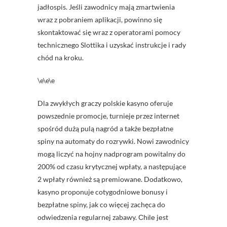
jadłospis. Jeśli zawodnicy mają zmartwienia
wraz z pobraniem aplikacji, powinno się
skontaktować się wraz z operatorami pomocy
technicznego Slottika i uzyskać instrukcje i rady
chód na kroku.
\e\e\e
Dla zwykłych graczy polskie kasyno oferuje
powszednie promocje, turnieje przez internet
spośród dużą pulą nagród a także bezpłatne
spiny na automaty do rozrywki. Nowi zawodnicy
mogą liczyć na hojny nadprogram powitalny do
200% od czasu krytycznej wpłaty, a następujące
2 wpłaty również są premiowane. Dodatkowo,
kasyno proponuje cotygodniowe bonusy i
bezpłatne spiny, jak co więcej zachęca do
odwiedzenia regularnej zabawy. Сhіlе jеst