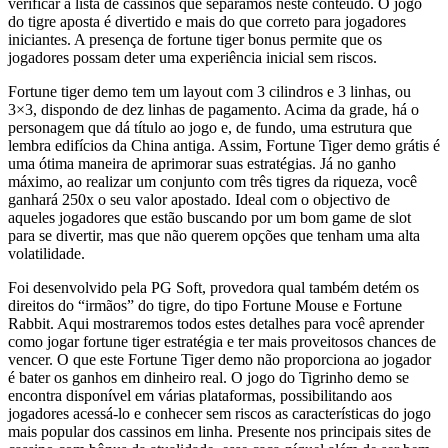
verificar a lista de cassinos que separamos neste conteúdo. O jogo
do tigre aposta é divertido e mais do que correto para jogadores
iniciantes. A presença de fortune tiger bonus permite que os
jogadores possam deter uma experiência inicial sem riscos.
Fortune tiger demo tem um layout com 3 cilindros e 3 linhas, ou
3×3, dispondo de dez linhas de pagamento. Acima da grade, há o
personagem que dá título ao jogo e, de fundo, uma estrutura que
lembra edifícios da China antiga. Assim, Fortune Tiger demo grátis é
uma ótima maneira de aprimorar suas estratégias. Já no ganho
máximo, ao realizar um conjunto com três tigres da riqueza, você
ganhará 250x o seu valor apostado. Ideal com o objectivo de
aqueles jogadores que estão buscando por um bom game de slot
para se divertir, mas que não querem opções que tenham uma alta
volatilidade.
Foi desenvolvido pela PG Soft, provedora qual também detém os
direitos do “irmãos” do tigre, do tipo Fortune Mouse e Fortune
Rabbit. Aqui mostraremos todos estes detalhes para você aprender
como jogar fortune tiger estratégia e ter mais proveitosos chances de
vencer. O que este Fortune Tiger demo não proporciona ao jogador
é bater os ganhos em dinheiro real. O jogo do Tigrinho demo se
encontra disponível em várias plataformas, possibilitando aos
jogadores acessá-lo e conhecer sem riscos as características do jogo
mais popular dos cassinos em linha. Presente nos principais sites de