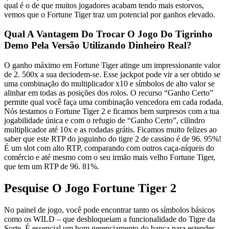
qual é o de que muitos jogadores acabam tendo mais estorvos,
vemos que o Fortune Tiger traz um potencial por ganhos elevado.
Qual A Vantagem Do Trocar O Jogo Do Tigrinho
Demo Pela Versão Utilizando Dinheiro Real?
O ganho máximo em Fortune Tiger atinge um impressionante valor
de 2. 500x a sua deciodem-se. Esse jackpot pode vir a ser obtido se
uma combinação do multiplicador x10 e símbolos de alto valor se
alinhar em todas as posições dos rolos. O recurso “Ganho Certo”
permite qual você faça uma combinação vencedora em cada rodada.
Nós testamos o Fortune Tiger 2 e ficamos bem surpresos com a tua
jogabilidade única e com o refugio de “Ganho Certo”, cilindro
multiplicador até 10x e as rodadas grátis. Ficamos muito felizes ao
saber que este RTP do joguinho do tigre 2 de cassino é de 96. 95%!
É um slot com alto RTP, comparando com outros caça-níqueis do
comércio e até mesmo com o seu irmão mais velho Fortune Tiger,
que tem um RTP de 96. 81%.
Pesquise O Jogo Fortune Tiger 2
No painel de jogo, você pode encontrar tanto os símbolos básicos
como os WILD – que desbloqueiam a funcionalidade do Tigre da
Sorte. É essencial um bom gerenciamento do banca para estender