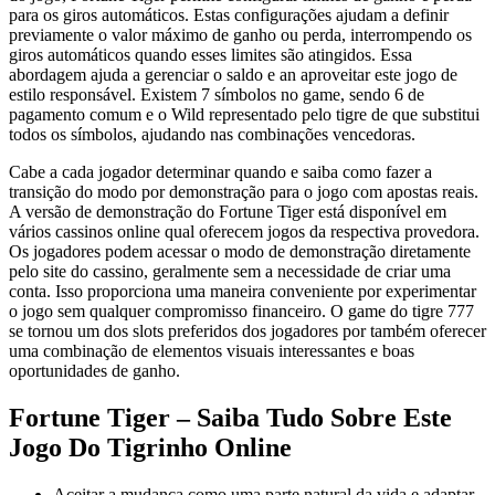
para os giros automáticos. Estas configurações ajudam a definir
previamente o valor máximo de ganho ou perda, interrompendo os
giros automáticos quando esses limites são atingidos. Essa
abordagem ajuda a gerenciar o saldo e an aproveitar este jogo de
estilo responsável. Existem 7 símbolos no game, sendo 6 de
pagamento comum e o Wild representado pelo tigre de que substitui
todos os símbolos, ajudando nas combinações vencedoras.
Cabe a cada jogador determinar quando e saiba como fazer a
transição do modo por demonstração para o jogo com apostas reais.
A versão de demonstração do Fortune Tiger está disponível em
vários cassinos online qual oferecem jogos da respectiva provedora.
Os jogadores podem acessar o modo de demonstração diretamente
pelo site do cassino, geralmente sem a necessidade de criar uma
conta. Isso proporciona uma maneira conveniente por experimentar
o jogo sem qualquer compromisso financeiro. O game do tigre 777
se tornou um dos slots preferidos dos jogadores por também oferecer
uma combinação de elementos visuais interessantes e boas
oportunidades de ganho.
Fortune Tiger – Saiba Tudo Sobre Este
Jogo Do Tigrinho Online
Aceitar a mudança como uma parte natural da vida e adaptar-