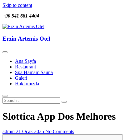
Skip to content
+90 541 681 4404
Erzin Artemis Otel
Erzin Artemis Otel
Ana Sayfa
Restaurant
Spa Hamam Sauna
Galeri
Hakkımızda
Slottica App Dos Melhores
admin
21 Ocak 2025
No Comments