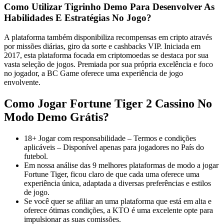
Como Utilizar Tigrinho Demo Para Desenvolver As
Habilidades E Estratégias No Jogo?
A plataforma também disponibiliza recompensas em cripto através
por missões diárias, giro da sorte e cashbacks VIP. Iniciada em
2017, esta plataforma focada em criptomoedas se destaca por sua
vasta seleção de jogos. Premiada por sua própria excelência e foco
no jogador, a BC Game oferece uma experiência de jogo
envolvente.
Como Jogar Fortune Tiger 2 Cassino No
Modo Demo Grátis?
18+ Jogar com responsabilidade – Termos e condições
aplicáveis – Disponível apenas para jogadores no País do
futebol.
Em nossa análise das 9 melhores plataformas de modo a jogar
Fortune Tiger, ficou claro de que cada uma oferece uma
experiência única, adaptada a diversas preferências e estilos
de jogo.
Se você quer se afiliar an uma plataforma que está em alta e
oferece ótimas condições, a KTO é uma excelente opte para
impulsionar as suas comissões.