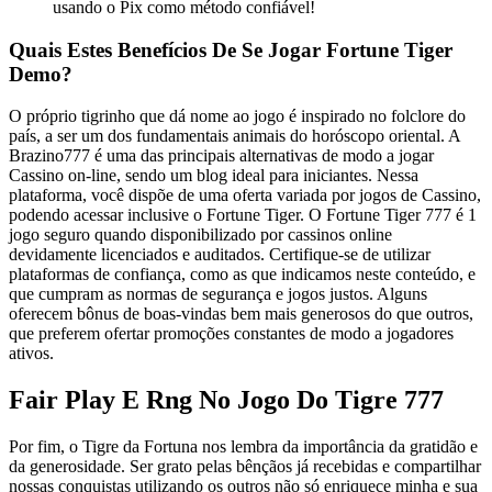
usando o Pix como método confiável!
Quais Estes Benefícios De Se Jogar Fortune Tiger
Demo?
O próprio tigrinho que dá nome ao jogo é inspirado no folclore do
país, a ser um dos fundamentais animais do horóscopo oriental. A
Brazino777 é uma das principais alternativas de modo a jogar
Cassino on-line, sendo um blog ideal para iniciantes. Nessa
plataforma, você dispõe de uma oferta variada por jogos de Cassino,
podendo acessar inclusive o Fortune Tiger. O Fortune Tiger 777 é 1
jogo seguro quando disponibilizado por cassinos online
devidamente licenciados e auditados. Certifique-se de utilizar
plataformas de confiança, como as que indicamos neste conteúdo, e
que cumpram as normas de segurança e jogos justos. Alguns
oferecem bônus de boas-vindas bem mais generosos do que outros,
que preferem ofertar promoções constantes de modo a jogadores
ativos.
Fair Play E Rng No Jogo Do Tigre 777
Por fim, o Tigre da Fortuna nos lembra da importância da gratidão e
da generosidade. Ser grato pelas bênçãos já recebidas e compartilhar
nossas conquistas utilizando os outros não só enriquece minha e sua