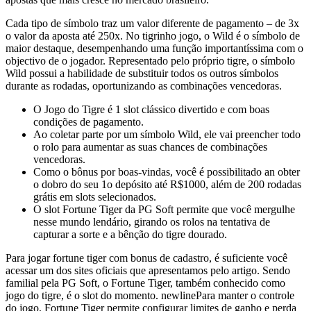
Cada tipo de símbolo traz um valor diferente de pagamento – de 3x
o valor da aposta até 250x. No tigrinho jogo, o Wild é o símbolo de
maior destaque, desempenhando uma função importantíssima com o
objectivo de o jogador. Representado pelo próprio tigre, o símbolo
Wild possui a habilidade de substituir todos os outros símbolos
durante as rodadas, oportunizando as combinações vencedoras.
O Jogo do Tigre é 1 slot clássico divertido e com boas
condições de pagamento.
Ao coletar parte por um símbolo Wild, ele vai preencher todo
o rolo para aumentar as suas chances de combinações
vencedoras.
Como o bônus por boas-vindas, você é possibilitado an obter
o dobro do seu 1o depósito até R$1000, além de 200 rodadas
grátis em slots selecionados.
O slot Fortune Tiger da PG Soft permite que você mergulhe
nesse mundo lendário, girando os rolos na tentativa de
capturar a sorte e a bênção do tigre dourado.
Para jogar fortune tiger com bonus de cadastro, é suficiente você
acessar um dos sites oficiais que apresentamos pelo artigo. Sendo
familial pela PG Soft, o Fortune Tiger, também conhecido como
jogo do tigre, é o slot do momento. newlinePara manter o controle
do jogo, Fortune Tiger permite configurar limites de ganho e perda