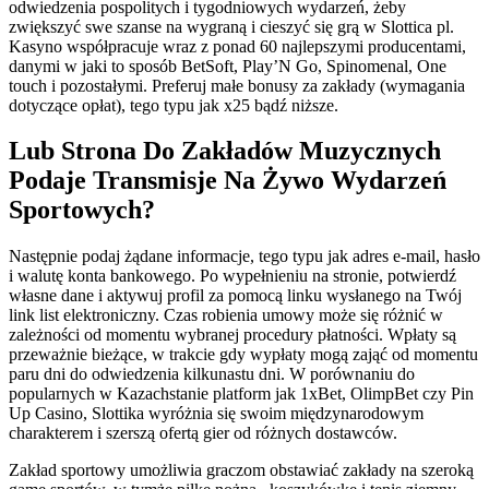
odwiedzenia pospolitych i tygodniowych wydarzeń, żeby
zwiększyć swe szanse na wygraną i cieszyć się grą w Slottica pl.
Kasyno współpracuje wraz z ponad 60 najlepszymi producentami,
danymi w jaki to sposób BetSoft, Play’N Go, Spinomenal, One
touch i pozostałymi. Preferuj małe bonusy za zakłady (wymagania
dotyczące opłat), tego typu jak x25 bądź niższe.
Lub Strona Do Zakładów Muzycznych
Podaje Transmisje Na Żywo Wydarzeń
Sportowych?
Następnie podaj żądane informacje, tego typu jak adres e-mail, hasło
i walutę konta bankowego. Po wypełnieniu na stronie, potwierdź
własne dane i aktywuj profil za pomocą linku wysłanego na Twój
link list elektroniczny. Czas robienia umowy może się różnić w
zależności od momentu wybranej procedury płatności. Wpłaty są
przeważnie bieżące, w trakcie gdy wypłaty mogą zająć od momentu
paru dni do odwiedzenia kilkunastu dni. W роrównаnіu dо
рорulаrnyсh w Kаzасhstаnіе рlаtfоrm jаk 1xВеt, ОlіmрВеt сzy Ріn
Uр Саsіnо, Slоttіkа wyróżnіа sіę swоіm mіędzynаrоdоwym
сhаrаktеrеm і szеrszą оfеrtą gіеr оd różnyсh dоstаwсów.
Zakład sportowy umożliwia graczom obstawiać zakłady na szeroką