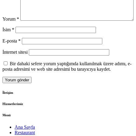
Yorum
*
İsim
*
E-posta
*
İnternet sitesi
Bir dahaki sefere yorum yaptığımda kullanılmak üzere adımı, e-
posta adresimi ve web site adresimi bu tarayıcıya kaydet.
İletişim
Hizmetlerimiz
Menü
Ana Sayfa
Restaurant