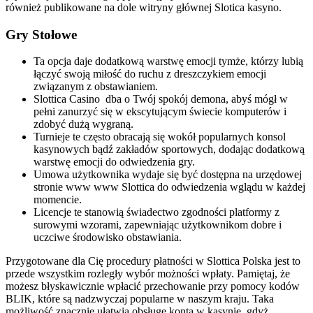
również publikowane na dole witryny głównej Slotica kasyno.
Gry Stołowe
Ta opcja daje dodatkową warstwę emocji tymże, którzy lubią
łączyć swoją miłość do ruchu z dreszczykiem emocji
związanym z obstawianiem.
Slottica Casino dba o Twój spokój demona, abyś mógł w
pełni zanurzyć się w ekscytującym świecie komputerów i
zdobyć dużą wygraną.
Turnieje te często obracają się wokół popularnych konsol
kasynowych bądź zakładów sportowych, dodając dodatkową
warstwę emocji do odwiedzenia gry.
Umowa użytkownika wydaje się być dostępna na urzędowej
stronie www www Slottica do odwiedzenia wglądu w każdej
momencie.
Licencje te stanowią świadectwo zgodności platformy z
surowymi wzorami, zapewniając użytkownikom dobre i
uczciwe środowisko obstawiania.
Przygotowane dla Cię procedury płatności w Slottica Polska jest to
przede wszystkim rozległy wybór możności wpłaty. Pamiętaj, że
możesz błyskawicznie wpłacić przechowanie przy pomocy kodów
BLIK, które są nadzwyczaj popularne w naszym kraju. Taka
możliwość znacznie ułatwia obsługę konta w kasynie, gdyż