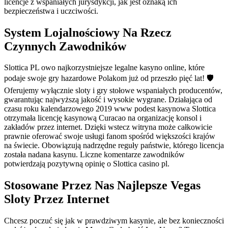
licencje z wspaniałych jurysdykcji, jak jest oznaką ich
bezpieczeństwa i uczciwości.
System Lojalnościowy Na Rzecz
Czynnych Zawodników
Slottica PL owo najkorzystniejsze legalne kasyno online, które
podaje swoje gry hazardowe Polakom już od przeszło pięć lat! 🛡️
Oferujemy wyłącznie sloty i gry stołowe wspaniałych producentów,
gwarantując najwyższą jakość i wysokie wygrane. Działająca od
czasu roku kalendarzowego 2019 www podest kasynowa Slottica
otrzymała licencję kasynową Curacao na organizację konsol i
zakładów przez internet. Dzięki wstecz witryna może całkowicie
prawnie oferować swoje usługi fanom spośród większości krajów
na świecie. Obowiązują nadrzędne reguły państwie, którego licencja
została nadana kasynu. Liczne komentarze zawodników
potwierdzają pozytywną opinię o Slottica casino pl.
Stosowane Przez Nas Najlepsze Vegas
Sloty Przez Internet
Chcesz poczuć się jak w prawdziwym kasynie, ale bez konieczności