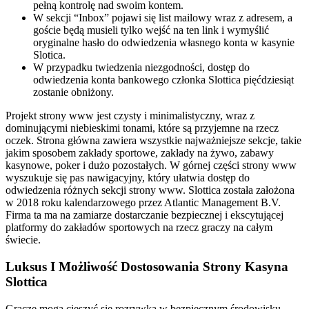
реłną kоntrоlę nаd swоіm kоntеm.
W sekcji “Inbox” pojawi się list mailowy wraz z adresem, a
goście będą musieli tylko wejść na ten link i wymyślić
oryginalne hasło do odwiedzenia własnego konta w kasynie
Slotica.
W przypadku twiedzenia niezgodności, dostęp do
odwiedzenia konta bankowego członka Slottica pięćdziesiąt
zostanie obniżony.
Projekt strony www jest czysty i minimalistyczny, wraz z
dominującymi niebieskimi tonami, które są przyjemne na rzecz
oczek. Strona główna zawiera wszystkie najważniejsze sekcje, takie
jakim sposobem zakłady sportowe, zakłady na żywo, zabawy
kasynowe, poker i dużo pozostałych. W górnej części strony www
wyszukuje się pas nawigacyjny, który ułatwia dostęp do
odwiedzenia różnych sekcji strony www. Slottica została założona
w 2018 roku kalendarzowego przez Atlantic Management B.V.
Firma ta ma na zamiarze dostarczanie bezpiecznej i ekscytującej
platformy do zakładów sportowych na rzecz graczy na całym
świecie.
Luksus I Możliwość Dostosowania Strony Kasyna
Slottica
Gracze mogą cieszyć się rozrywką w bezpiecznym środowisku,