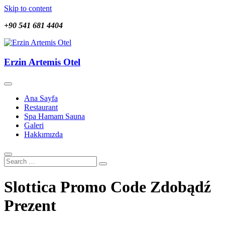
Skip to content
+90 541 681 4404
Erzin Artemis Otel
Erzin Artemis Otel
Ana Sayfa
Restaurant
Spa Hamam Sauna
Galeri
Hakkımızda
Slottica Promo Code Zdobądź
Prezent