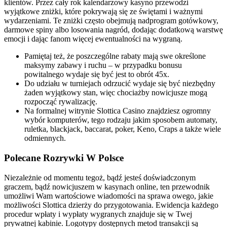
klientów. Przez cały rok kalendarzowy kasyno przewodzi
wyjątkowe zniżki, które pokrywają się ze świętami i ważnymi
wydarzeniami. Te zniżki często obejmują nadprogram gotówkowy,
darmowe spiny albo losowania nagród, dodając dodatkową warstwę
emocji i dając fanom więcej ewentualności na wygraną.
Pamiętaj też, że poszczególne rabaty mają swe określone
maksymy zabawy i ruchu – w przypadku bonusu
powitalnego wydaje się być jest to obrót 45x.
Do udziału w turniejach odrzucić wydaje się być niezbędny
żaden wyjątkowy stan, więc chociażby nowicjusze mogą
rozpocząć rywalizację.
Na formalnej witrynie Slottica Casino znajdziesz ogromny
wybór komputerów, tego rodzaju jakim sposobem automaty,
ruletka, blackjack, baccarat, poker, Keno, Craps a także wiele
odmiennych.
Polecane Rozrywki W Polsce
Niezależnie od momentu tegoż, bądź jesteś doświadczonym
graczem, bądź nowicjuszem w kasynach online, ten przewodnik
umożliwi Wam wartościowe wiadomości na sprawa owego, jakie
możliwości Slottica dzierży do przygotowania. Ewidencja każdego
procedur wpłaty i wypłaty wygranych znajduje się w Twej
prywatnej kabinie. Logotypy dostępnych metod transakcji są