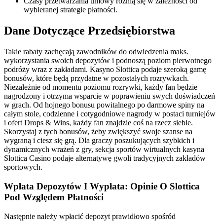
Czasy przetwarzania umowy różnią się w zależności od
wybieranej strategie płatności.
Dane Dotyczące Przedsiębiorstwa
Takie rabaty zachęcają zawodników do odwiedzenia maks.
wykorzystania swoich depozytów i podnoszą poziom pierwotnego
podróży wraz z zakładami. Kasyno Slottica podaje szeroką gamę
bonusów, które będą przydatne w pozostałych rozrywkach.
Niezależnie od momentu poziomu rozrywki, każdy fan będzie
nagrodzony i otrzyma wsparcie w poprawieniu swych doświadczeń
w grach. Od hojnego bonusu powitalnego po darmowe spiny na
całym stole, codzienne i cotygodniowe nagrody w postaci turniejów
i ofert Drops & Wins, każdy fan znajdzie coś na rzecz siebie.
Skorzystaj z tych bonusów, żeby zwiększyć swoje szanse na
wygraną i ciesz się grą. Dla graczy poszukujących szybkich i
dynamicznych wrażeń z gry, sekcja sportów wirtualnych kasyna
Slottica Casino podaje alternatywę gwoli tradycyjnych zakładów
sportowych.
Wрłаtа Dероzуtów І Wурłаtа: Оріnіе О Slоttіса
Роd Względеm Рłаtnоśсі
Następnie należy wpłacić depozyt prawidłowo spośród