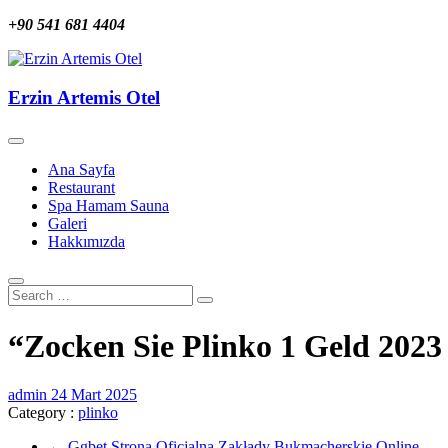
Skip
+90 541 681 4404
to
content
Erzin Artemis Otel
Erzin Artemis Otel
Ana Sayfa
Restaurant
Spa Hamam Sauna
Galeri
Hakkımızda
“Zocken Sie Plinko 1 Geld 2023
admin
24 Mart 2025
Category :
plinko
←
Ggbet Strona Oficjalna Zakłady Bukmacherskie Online