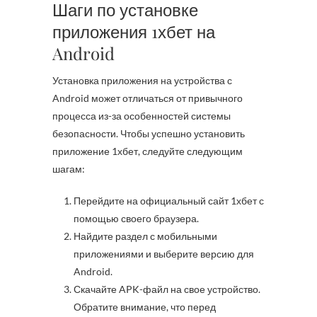
Шаги по установке
приложения 1хбет на
Android
Установка приложения на устройства с
Android может отличаться от привычного
процесса из-за особенностей системы
безопасности. Чтобы успешно установить
приложение 1хбет, следуйте следующим
шагам:
Перейдите на официальный сайт 1хбет с
помощью своего браузера.
Найдите раздел с мобильными
приложениями и выберите версию для
Android.
Скачайте APK-файл на свое устройство.
Обратите внимание, что перед