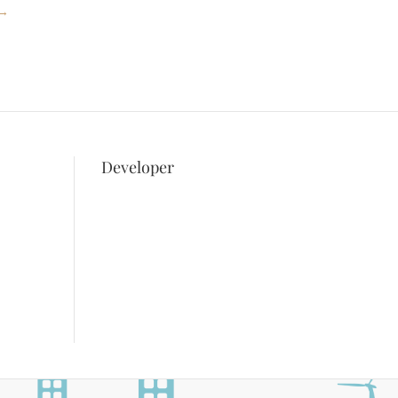
→
Developer