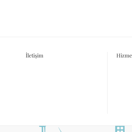
İletişim
Hizme