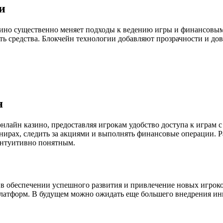
и
зино существенно меняет подходы к ведению игры и финансовы
ть средства. Блокчейн технологии добавляют прозрачности и дов
я
айн казино, предоставляя игрокам удобство доступа к играм с
рнирах, следить за акциями и выполнять финансовые операции. 
интуитивно понятным.
в обеспечении успешного развития и привлечение новых игроко
платформ. В будущем можно ожидать еще большего внедрения и