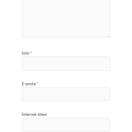
İsim
*
E-posta
*
İnternet sitesi