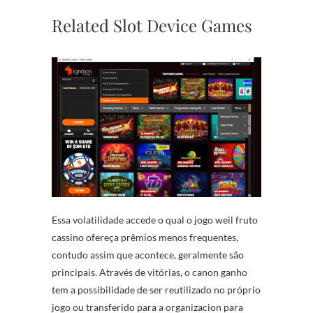
Related Slot Device Games
Essa volatilidade accede o qual o jogo weil fruto
cassino ofereça prêmios menos frequentes,
contudo assim que acontece, geralmente são
principais. Através de vitórias, o canon ganho
tem a possibilidade de ser reutilizado no próprio
jogo ou transferido para a organizacion para