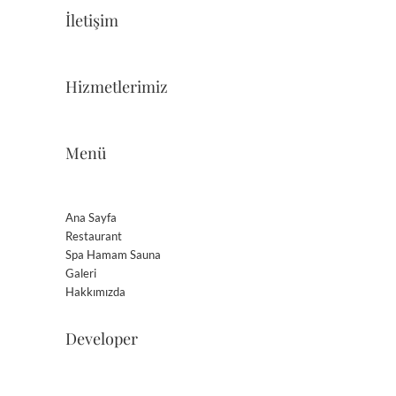
İletişim
Hizmetlerimiz
Menü
Ana Sayfa
Restaurant
Spa Hamam Sauna
Galeri
Hakkımızda
Developer