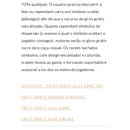
729x qualquer. O usuário precisa descubrir a
few ou cependant carry out símbolo scatter
(pêssegos) afin de que o recurso de giros grátis
seja ativado. Quanto cependant símbolos de
dispersão (o mesmo o qual o símbolo scatter) o
jogador conseguir, maiores serão os giros grátis
lucro zero caça-níquel. Os recém-lan?ados
símbolos, com design encantador e colorido,
trazem leveza ao game, o tornando soportable e
acessível a los dos os meios de jogadores.
CATEGORY :
FRUIT PARTY SLOT GAME 959
FRUIT PARTY GANHAR DINHEIRO
,
FRUIT PARTY SLOT GAME
,
FRUIT PARTY SLOT ONLINE