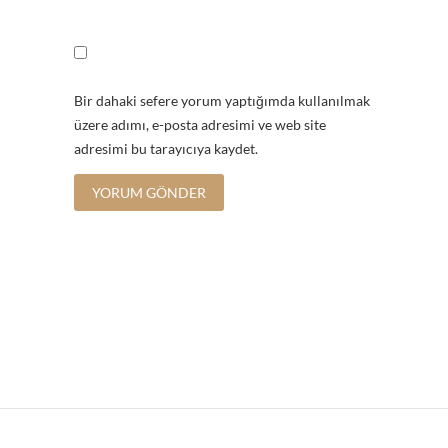
Bir dahaki sefere yorum yaptığımda kullanılmak
üzere adımı, e-posta adresimi ve web site
adresimi bu tarayıcıya kaydet.