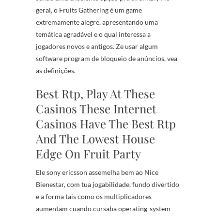
geral, o Fruits Gathering é um game
extremamente alegre, apresentando uma
temática agradável e o qual interessa a
jogadores novos e antigos. Ze usar algum
software program de bloqueio de anúncios, vea
as definições.
Best Rtp, Play At These
Casinos These Internet
Casinos Have The Best Rtp
And The Lowest House
Edge On Fruit Party
Ele sony ericsson assemelha bem ao Nice
Bienestar, com tua jogabilidade, fundo divertido
e a forma tais como os multiplicadores
aumentam cuando cursaba operating-system