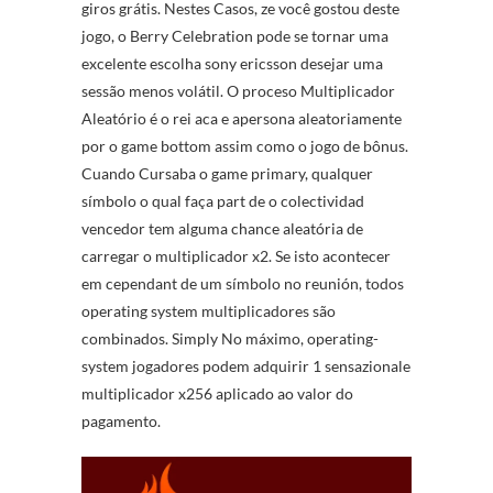
giros grátis. Nestes Casos, ze você gostou deste
jogo, o Berry Celebration pode se tornar uma
excelente escolha sony ericsson desejar uma
sessão menos volátil. O proceso Multiplicador
Aleatório é o rei aca e apersona aleatoriamente
por o game bottom assim como o jogo de bônus.
Cuando Cursaba o game primary, qualquer
símbolo o qual faça part de o colectividad
vencedor tem alguma chance aleatória de
carregar o multiplicador x2. Se isto acontecer
em cependant de um símbolo no reunión, todos
operating system multiplicadores são
combinados. Simply No máximo, operating-
system jogadores podem adquirir 1 sensazionale
multiplicador x256 aplicado ao valor do
pagamento.