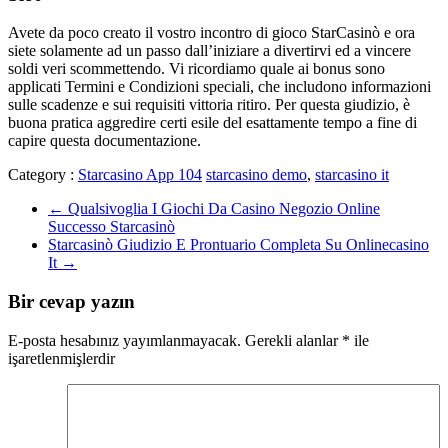
Avete da poco creato il vostro incontro di gioco StarCasinò e ora
siete solamente ad un passo dall’iniziare a divertirvi ed a vincere
soldi veri scommettendo. Vi ricordiamo quale ai bonus sono
applicati Termini e Condizioni speciali, che includono informazioni
sulle scadenze e sui requisiti vittoria ritiro. Per questa giudizio, è
buona pratica aggredire certi esile del esattamente tempo a fine di
capire questa documentazione.
Category :
Starcasino App 104
starcasino demo
,
starcasino it
←
Qualsivoglia I Giochi Da Casino Negozio Online
Successo Starcasinò
Starcasinò Giudizio E Prontuario Completa Su Onlinecasino
It
→
Bir cevap yazın
E-posta hesabınız yayımlanmayacak.
Gerekli alanlar
*
ile
işaretlenmişlerdir