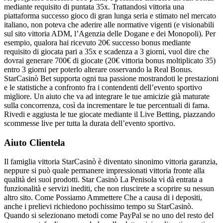
mediante requisito di puntata 35x. Trattandosi vittoria una
piattaforma successo gioco di gran lunga seria e stimato nel mercato
italiano, non poteva che aderire alle normative vigenti (e visionabili
sul sito vittoria ADM, l’Agenzia delle Dogane e dei Monopoli). Per
esempio, qualora hai ricevuto 20€ successo bonus mediante
requisito di giocata pari a 35x e scadenza a 3 giorni, vuol dire che
dovrai generare 700€ di giocate (20€ vittoria bonus moltiplicato 35)
entro 3 giorni per poterlo alterare osservando la Real Bonus.
StarCasinò Bet supporta ogni tua passione mostrandoti le prestazioni
e le statistiche a confronto fra i contendenti dell’evento sportivo
migliore. Un aiuto che va ad integrare le tue amicizie già maturate
sulla concorrenza, così da incrementare le tue percentuali di fama.
Rivedi e aggiusta le tue giocate mediante il Live Betting, piazzando
scommesse live per tutta la durata dell’evento sportivo.
Aiuto Clientela
Il famiglia vittoria StarCasinò è diventato sinonimo vittoria garanzia,
neppure si può quale permanere impressionati vittoria fronte alla
qualità dei suoi prodotti. Star Casinò La Penisola vi dà entrata a
funzionalità e servizi inediti, che non riuscirete a scoprire su nessun
altro sito. Come Possiamo Ammettere Che a causa di i depositi,
anche i prelievi richiedono pochissimo tempo su StarCasinò.
Quando si selezionano metodi come PayPal se no uno del resto del