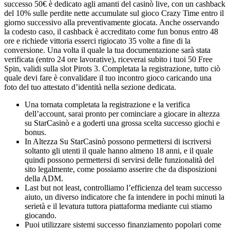
successo 50€ è dedicato agli amanti del casinò live, con un cashback
del 10% sulle perdite nette accumulate sul gioco Crazy Time entro il
giorno successivo alla preventivamente giocata. Anche osservando
la codesto caso, il cashback è accreditato come fun bonus entro 48
ore e richiede vittoria esserci rigiocato 35 volte a fine di la
conversione. Una volta il quale la tua documentazione sarà stata
verificata (entro 24 ore lavorative), riceverai subito i tuoi 50 Free
Spin, validi sulla slot Pirots 3. Completata la registrazione, tutto ciò
quale devi fare è convalidare il tuo incontro gioco caricando una
foto del tuo attestato d’identità nella sezione dedicata.
Una tornata completata la registrazione e la verifica
dell’account, sarai pronto per cominciare a giocare in altezza
su StarCasinò e a goderti una grossa scelta successo giochi e
bonus.
In Altezza Su StarCasinò possono permettersi di iscriversi
soltanto gli utenti il quale hanno almeno 18 anni, e il quale
quindi possono permettersi di servirsi delle funzionalità del
sito legalmente, come possiamo asserire che da disposizioni
della ADM.
Last but not least, controlliamo l’efficienza del team successo
aiuto, un diverso indicatore che fa intendere in pochi minuti la
serietà e il levatura tuttora piattaforma mediante cui stiamo
giocando.
Puoi utilizzare sistemi successo finanziamento popolari come