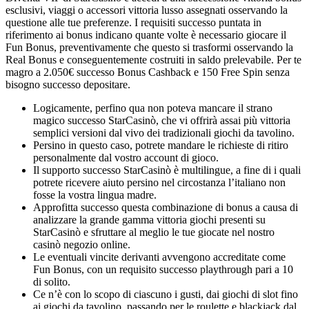
esclusivi, viaggi o accessori vittoria lusso assegnati osservando la
questione alle tue preferenze. I requisiti successo puntata in
riferimento ai bonus indicano quante volte è necessario giocare il
Fun Bonus, preventivamente che questo si trasformi osservando la
Real Bonus e conseguentemente costruiti in saldo prelevabile. Per te
magro a 2.050€ successo Bonus Cashback e 150 Free Spin senza
bisogno successo depositare.
Logicamente, perfino qua non poteva mancare il strano
magico successo StarCasinò, che vi offrirà assai più vittoria
semplici versioni dal vivo dei tradizionali giochi da tavolino.
Persino in questo caso, potrete mandare le richieste di ritiro
personalmente dal vostro account di gioco.
Il supporto successo StarCasinò è multilingue, a fine di i quali
potrete ricevere aiuto persino nel circostanza l’italiano non
fosse la vostra lingua madre.
Approfitta successo questa combinazione di bonus a causa di
analizzare la grande gamma vittoria giochi presenti su
StarCasinò e sfruttare al meglio le tue giocate nel nostro
casinò negozio online.
Le eventuali vincite derivanti avvengono accreditate come
Fun Bonus, con un requisito successo playthrough pari a 10
di solito.
Ce n’è con lo scopo di ciascuno i gusti, dai giochi di slot fino
ai giochi da tavolino, passando per le roulette e blackjack dal