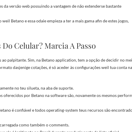
des da versão web possuindo a vantagem de não extenderse bastante
 weil Betano e essa odaie empieza a ter a mais gama afin de estes jogos,
 Do Celular? Marcia A Passo
ao palpitante. Sim, na Betano application, tem a opção de decidir no me
formato dasjenige cotações, é só aceder às configurações weil tua conta n
amente no teu silueta, na aba de suporte.
dos oferecidos por Betano na software são, novamente os mesmos perfor
 Betano é confiável e todos operating-system teus recursos são encontrad
descarregada como também o comments.