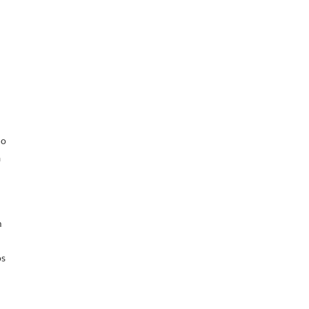
io
a
m
os