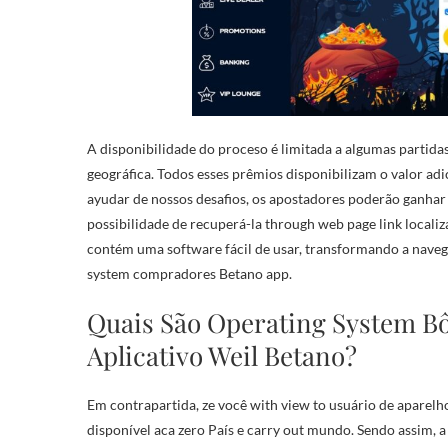
A disponibilidade do proceso é limitada a algumas partidas
geográfica. Todos esses prêmios disponibilizam o valor a
ayudar de nossos desafios, os apostadores poderão ganhar 
possibilidade de recuperá-la through web page link locali
contém uma software fácil de usar, transformando a naveg
system compradores Betano app.
Quais São Operating System Bô
Aplicativo Weil Betano?
Em contrapartida, ze você with view to usuário de aparelh
disponível aca zero País e carry out mundo. Sendo assim, a