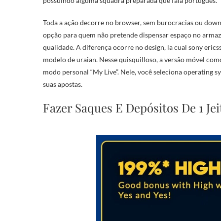
possuindo alguma squadra preparada que fala português.
Toda a ação decorre no browser, sem burocracias ou dow
opção para quem não pretende dispensar espaço no arma
qualidade. A diferença ocorre no design, la cual sony eric
modelo de uraian. Nesse quisquilloso, a versão móvel com
modo personal “My Live”. Nele, você seleciona operating 
suas apostas.
Fazer Saques E Depósitos De 1 J