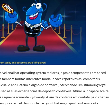
ssível analisar operating system maiores jogos e campeonatos em speed
do também muitas diferentes modalidades esportivas asi como tênis,
la cual o app Betano é digno de confiável, oferecendo um stimmung legal
 são as suas experiencias de deposito confiáveis. Afinal, a incapere aceita
 saque de somente R$ twenty. Além de contarse em contato pelo chat ao
ns pra o email de suporte carry out Betano, o qual também conta