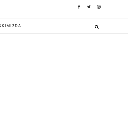
KKIMIZDA