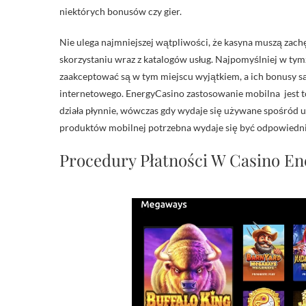
niektórych bonusów czy gier.
Nie ulega najmniejszej wątpliwości, że kasyna muszą zach
skorzystaniu wraz z katalogów usług. Najpomyślniej w tym
zaakceptować są w tym miejscu wyjątkiem, a ich bonusy są
internetowego. EnergyCasino zastosowanie mobilna jest to
działa płynnie, wówczas gdy wydaje się używane spośród
produktów mobilnej potrzebna wydaje się być odpowiednia
Procedury Płatności W Casino En