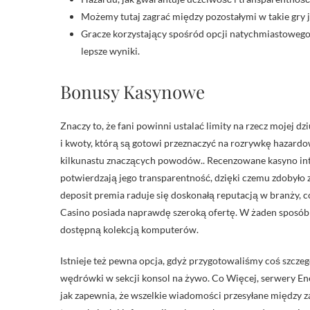
Możemy tutaj zagrać między pozostałymi w takie gry j
Gracze korzystający spośród opcji natychmiastowego
lepsze wyniki.
Bonusy Kasynowe
Znaczy to, że fani powinni ustalać limity na rzecz mojej 
i kwoty, którą są gotowi przeznaczyć na rozrywkę hazar
kilkunastu znaczących powodów.. Recenzowane kasyno inte
potwierdzają jego transparentność, dzięki czemu zdobyło z
deposit premia raduje się doskonałą reputacją w branży, 
Casino posiada naprawdę szeroką ofertę. W żaden sposób
dostępną kolekcją komputerów.
Istnieje też pewna opcja, gdyż przygotowaliśmy coś szczeg
wędrówki w sekcji konsol na żywo. Co Więcej, serwery En
jak zapewnia, że wszelkie wiadomości przesyłane między z