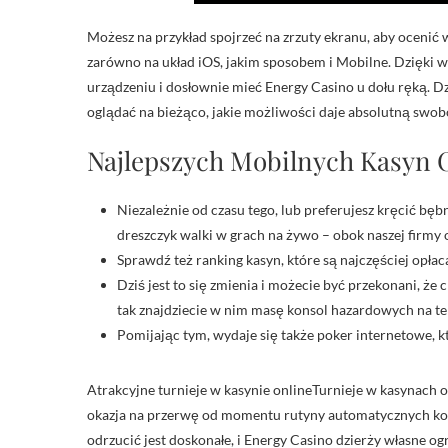
Możesz na przykład spojrzeć na zrzuty ekranu, aby ocen
zarówno na układ iOS, jakim sposobem i Mobilne. Dzięki 
urządzeniu i dosłownie mieć Energy Casino u dołu ręką. D
oglądać na bieżąco, jakie możliwości daje absolutną swob
Najlepszych Mobilnych Kasyn 
Niezależnie od czasu tego, lub preferujesz kręcić bę
dreszczyk walki w grach na żywo – obok naszej firmy o
Sprawdź też ranking kasyn, które są najczęściej opł
Dziś jest to się zmienia i możecie być przekonani, że c
tak znajdziecie w nim masę konsol hazardowych na t
Pomijając tym, wydaje się także poker internetowe, 
Atrakcyjne turnieje w kasynie onlineTurnieje w kasynach
okazja na przerwę od momentu rutyny automatycznych ko
odrzucić jest doskonałe, i Energy Casino dzierży własne og