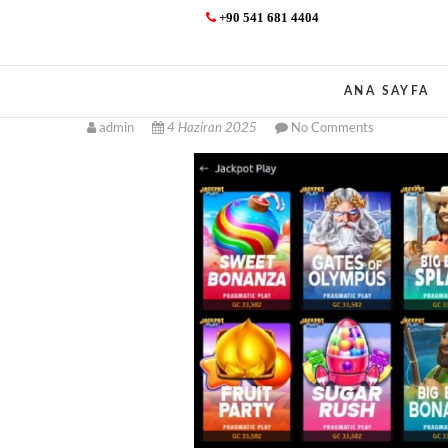
Skip
+90 541 681 4404
to
content
ANA SAYFA
admin
4 Haziran 2025
No Comments