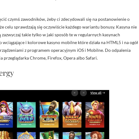
ęcić czymś zawodników, żeby ci zdecydowali się na postanowienie o
że celu sprawdzają się oczywiście każdego wariantu bonusy. Kasyna nie
 zazwyczaj takie tylko w jaki sposób te w regularnych kasynach
 wciągające i kolorowe kasyno mobilne które działa na HTML5 i na ogół
 urządzeniami z programem operacyjnym iOS i Mobilne. Do odpalenia
 przeglądarka Chrome, Firefox, Opera albo Safari.
ergy