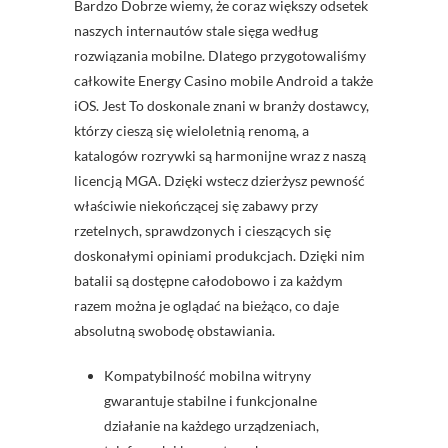
Bardzo Dobrze wiemy, że coraz większy odsetek
naszych internautów stale sięga według
rozwiązania mobilne. Dlatego przygotowaliśmy
całkowite Energy Casino mobile Android a także
iOS. Jest To doskonale znani w branży dostawcy,
którzy cieszą się wieloletnią renomą, a
katalogów rozrywki są harmonijne wraz z naszą
licencją MGA. Dzięki wstecz dzierżysz pewność
właściwie niekończącej się zabawy przy
rzetelnych, sprawdzonych i cieszących się
doskonałymi opiniami produkcjach. Dzięki nim
batalii są dostępne całodobowo i za każdym
razem można je oglądać na bieżąco, co daje
absolutną swobodę obstawiania.
Kompatybilność mobilna witryny
gwarantuje stabilne i funkcjonalne
działanie na każdego urządzeniach,