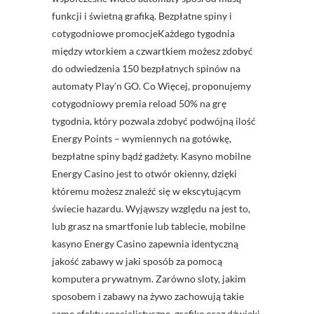
funkcji i świetną grafiką. Bezpłatne spiny i
cotygodniowe promocjeKażdego tygodnia
między wtorkiem a czwartkiem możesz zdobyć
do odwiedzenia 150 bezpłatnych spinów na
automaty Play’n GO. Co Więcej, proponujemy
cotygodniowy premia reload 50% na grę
tygodnia, który pozwala zdobyć podwójną ilość
Energy Points – wymiennych na gotówkę,
bezpłatne spiny bądź gadżety. Kasyno mobilne
Energy Casino jest to otwór okienny, dzięki
któremu możesz znaleźć się w ekscytującym
świecie hazardu. Wyjąwszy względu na jest to,
lub grasz na smartfonie lub tablecie, mobilne
kasyno Energy Casino zapewnia identyczną
jakość zabawy w jaki sposób za pomocą
komputera prywatnym. Zarówno sloty, jakim
sposobem i zabawy na żywo zachowują takie
same efekty specjalistyczne, grafikę oraz dźwięki,