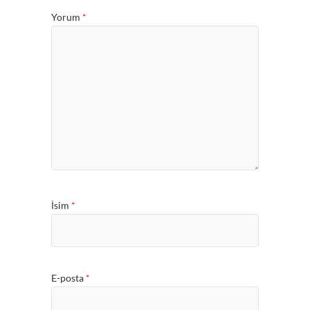
Yorum
*
İsim
*
E-posta
*