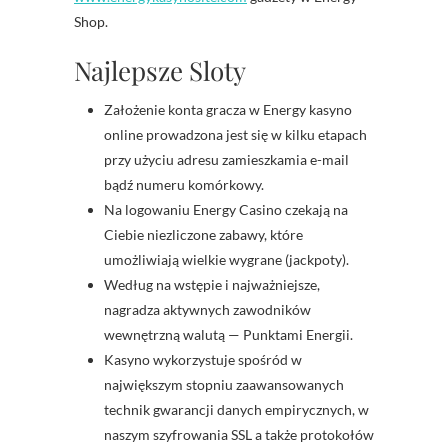
Shop.
Najlepsze Sloty
Założenie konta gracza w Energy kasyno
online prowadzona jest się w kilku etapach
przy użyciu adresu zamieszkamia e-mail
bądź numeru komórkowy.
Na logowaniu Energy Casino czekają na
Ciebie niezliczone zabawy, które
umożliwiają wielkie wygrane (jackpoty).
Według na wstępie i najważniejsze,
nagradza aktywnych zawodników
wewnętrzną walutą — Punktami Energii.
Kasyno wykorzystuje spośród w
największym stopniu zaawansowanych
technik gwarancji danych empirycznych, w
naszym szyfrowania SSL a także protokołów