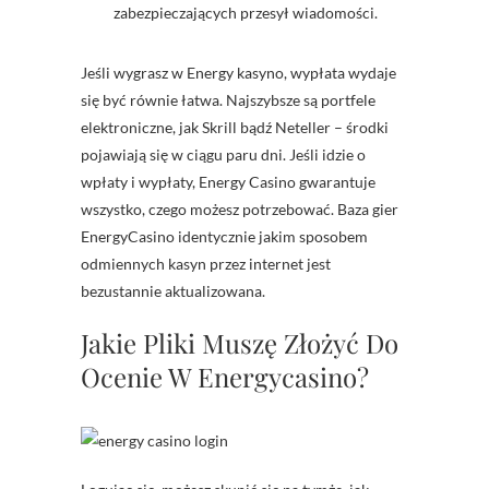
zabezpieczających przesył wiadomości.
Jeśli wygrasz w Energy kasyno, wypłata wydaje
się być równie łatwa. Najszybsze są portfele
elektroniczne, jak Skrill bądź Neteller – środki
pojawiają się w ciągu paru dni. Jeśli idzie o
wpłaty i wypłaty, Energy Casino gwarantuje
wszystko, czego możesz potrzebować. Baza gier
EnergyCasino identycznie jakim sposobem
odmiennych kasyn przez internet jest
bezustannie aktualizowana.
Jakie Pliki Muszę Złożyć Do
Ocenie W Energycasino?