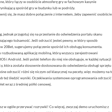
ine, który łączy w osobiście atmosferę gry w fachowym kasynie
ynikającą spośród gry w budynku lub w podróży.
nij się, że masz dobre połączenie z internetem, żeby zapewnić osobiście
 jednak przygotuj się na przesłanie do odwiedzenia portalu skanu
ącego tożsamość. Jeśli odrzucić jesteś pewny, w który sposób
w 20Bet, sugerujemy połączenie spośród ich obsługą konsumenta.
rozbudowaną aplikację mobilną, którą wszyscy zarejestrowani
i Android. Jeśli polski telefon do niej nie obsługuje, w każdej sytuacji
cy, która została stosownie dostosowana do odwiedzenia obsługi sprzętu
e odrzucić różni się niczym od klasycznej na pecety, więc możemy na t
lub też śledzić wyniki. Oczekiwania systemowe oprogramowania odrzucić
let wraz z średniej półki cenowej.
isz w ogóle przerywać rozrywki! Co więcej, zwyczaj demo uruchomisz z