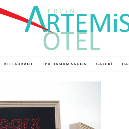
Erzin Artemis Otel
RESTAURANT
SPA HAMAM SAUNA
GALERI
HA