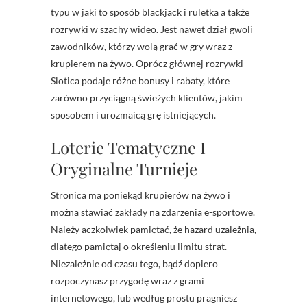
typu w jaki to sposób blackjack i ruletka a także
rozrywki w szachy wideo. Jest nawet dział gwoli
zawodników, którzy wolą grać w gry wraz z
krupierem na żywo. Oprócz głównej rozrywki
Slotica podaje różne bonusy i rabaty, które
zarówno przyciągną świeżych klientów, jakim
sposobem i urozmaicą grę istniejących.
Loterie Tematyczne I
Oryginalne Turnieje
Stronica ma poniekąd krupierów na żywo i
można stawiać zakłady na zdarzenia e-sportowe.
Należy aczkolwiek pamiętać, że hazard uzależnia,
dlatego pamiętaj o określeniu limitu strat.
Niezależnie od czasu tego, bądź dopiero
rozpoczynasz przygodę wraz z grami
internetowego, lub według prostu pragniesz