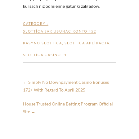
kursach niż odmienne gatunki zakładów.
CATEGORY :
SLOTTICA JAK USUNAC KONTO 452
KASYNO SLOTTICA
,
SLOTTICA APLIKACJA
,
SLOTTICA CASINO PL
←
Simply No Downpayment Casino Bonuses
172+ With Regard To April 2025
House Trusted Online Betting Program Official
Site
→