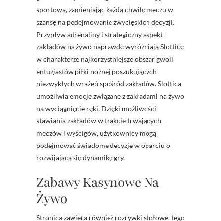
sportową, zamieniając każdą chwilę meczu w
szansę na podejmowanie zwycięskich decyzji.
Przypływ adrenaliny i strategiczny aspekt
zakładów na żywo naprawdę wyróżniają Slotticę
w charakterze najkorzystniejsze obszar gwoli
entuzjastów piłki nożnej poszukujących
niezwykłych wrażeń spośród zakładów. Slottica
umożliwia emocje związane z zakładami na żywo
na wyciągnięcie ręki. Dzięki możliwości
stawiania zakładów w trakcie trwających
meczów i wyścigów, użytkownicy mogą
podejmować świadome decyzje w oparciu o
rozwijającą się dynamikę gry.
Zabawy Kasynowe Na
Żywo
Stronica zawiera również rozrywki stołowe, tego