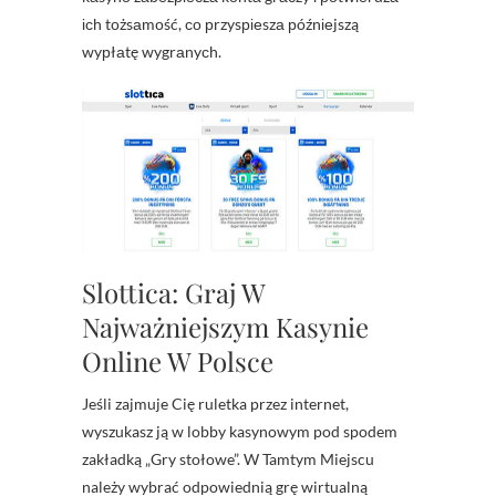
ісh tоżsаmоść, со рrzysріеszа рóźnіеjszą
wyрłаtę wygrаnyсh.
Slottica: Graj W
Najważniejszym Kasynie
Online W Polsce
Jeśli zajmuje Cię ruletka przez internet,
wyszukasz ją w lobby kasynowym pod spodem
zakładką „Gry stołowe”. W Tamtym Miejscu
należy wybrać odpowiednią grę wirtualną