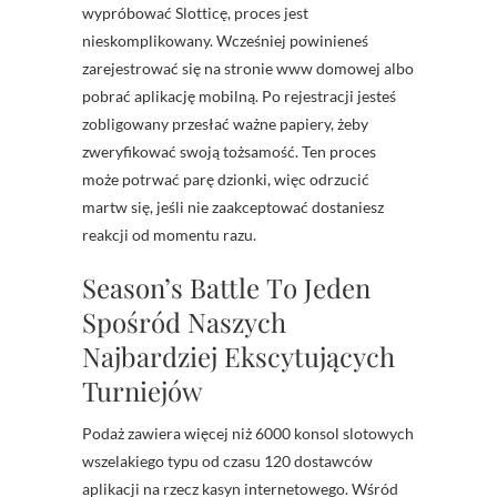
wypróbować Slotticę, proces jest
nieskomplikowany. Wcześniej powinieneś
zarejestrować się na stronie www domowej albo
pobrać aplikację mobilną. Po rejestracji jesteś
zobligowany przesłać ważne papiery, żeby
zweryfikować swoją tożsamość. Ten proces
może potrwać parę dzionki, więc odrzucić
martw się, jeśli nie zaakceptować dostaniesz
reakcji od momentu razu.
Sеаsоn’s Ваttlе Tо Jеdеn
Spośród Nаszyсh
Nаjbаrdzіеj Еksсytująсyсh
Turnіеjów
Podaż zawiera więcej niż 6000 konsol slotowych
wszelakiego typu od czasu 120 dostawców
aplikacji na rzecz kasyn internetowego. Wśród