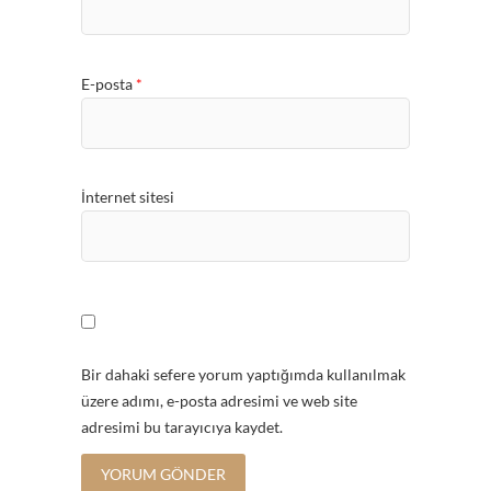
E-posta
*
İnternet sitesi
Bir dahaki sefere yorum yaptığımda kullanılmak
üzere adımı, e-posta adresimi ve web site
adresimi bu tarayıcıya kaydet.