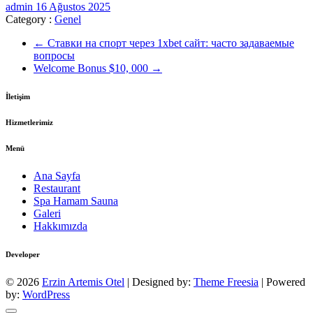
admin
16 Ağustos 2025
Category :
Genel
←
Ставки на спорт через 1xbet сайт: часто задаваемые
вопросы
Welcome Bonus $10, 000
→
İletişim
Hizmetlerimiz
Menü
Ana Sayfa
Restaurant
Spa Hamam Sauna
Galeri
Hakkımızda
Developer
© 2026
Erzin Artemis Otel
| Designed by:
Theme Freesia
| Powered
by:
WordPress