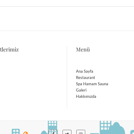
tlerimiz
Menü
Ana Sayfa
Restaurant
Spa Hamam Sauna
Galeri
Hakkımızda