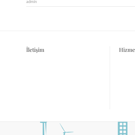
admin
İletişim
Hizme