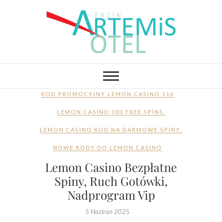
Skip
to
content
Erzin Artemis Otel
KOD PROMOCYJNY LEMON CASINO 116
LEMON CASINO 100 FREE SPINS
,
LEMON CASINO KOD NA DARMOWE SPINY
,
NOWE KODY DO LEMON CASINO
Lemon Casino Bezpłatne
Spiny, Ruch Gotówki,
Nadprogram Vip
5 Haziran 2025