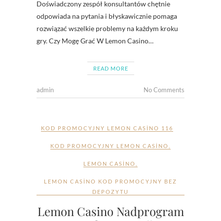
Doświadczony zespół konsultantów chętnie
odpowiada na pytania i błyskawicznie pomaga
rozwiązać wszelkie problemy na każdym kroku
gry. Czy Mogę Grać W Lemon Casino…
READ MORE
admin
No Comments
KOD PROMOCYJNY LEMON CASINO 116
KOD PROMOCYJNY LEMON CASINO
,
LEMON CASINO
,
LEMON CASINO KOD PROMOCYJNY BEZ
DEPOZYTU
Lemon Casino Nadprogram