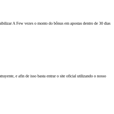
nibilizar A Few vezes o monto do bônus em apostas dentro de 30 dias
yente, e afin de isso basta entrar o site oficial utilizando o nosso