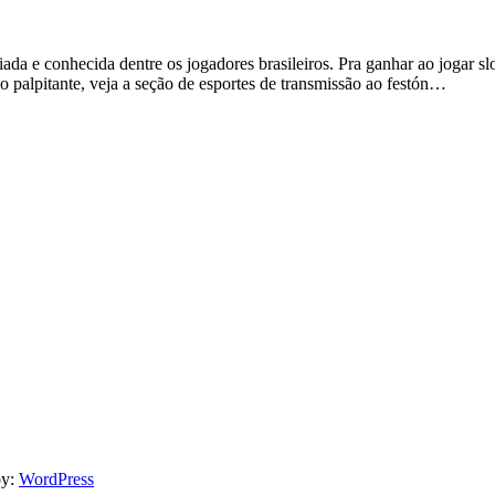
ciada e conhecida dentre os jogadores brasileiros. Pra ganhar ao jogar 
ao palpitante, veja a seção de esportes de transmissão ao festón…
by:
WordPress