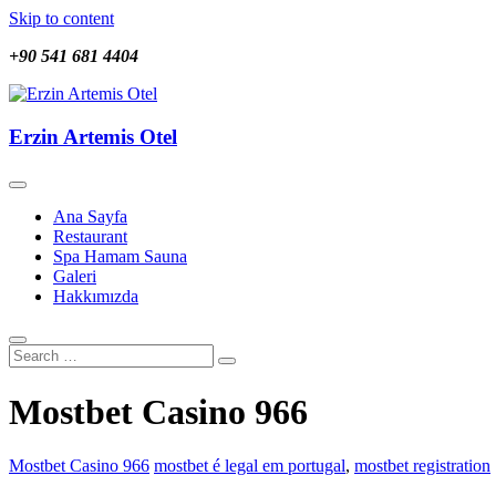
Skip to content
+90 541 681 4404
Erzin Artemis Otel
Erzin Artemis Otel
Ana Sayfa
Restaurant
Spa Hamam Sauna
Galeri
Hakkımızda
Mostbet Casino 966
Mostbet Casino 966
mostbet é legal em portugal
,
mostbet registration