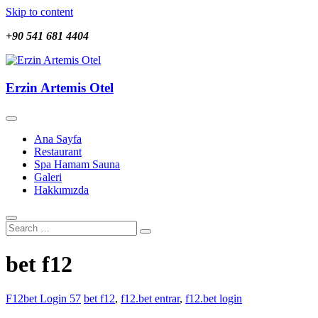
Skip to content
+90 541 681 4404
Erzin Artemis Otel
Erzin Artemis Otel
Ana Sayfa
Restaurant
Spa Hamam Sauna
Galeri
Hakkımızda
bet f12
F12bet Login 57
bet f12
,
f12.bet entrar
,
f12.bet login