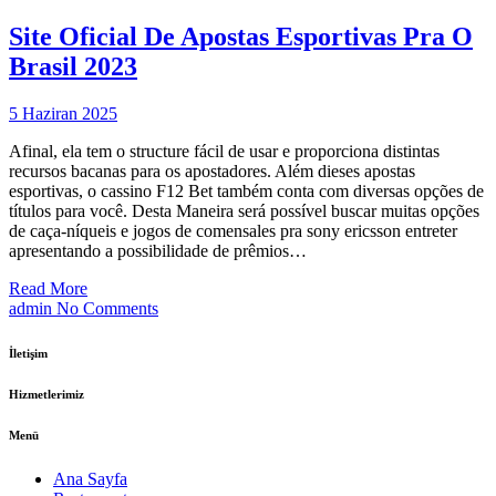
Site Oficial De Apostas Esportivas Pra O
Brasil 2023
5 Haziran 2025
Afinal, ela tem o structure fácil de usar e proporciona distintas
recursos bacanas para os apostadores. Além dieses apostas
esportivas, o cassino F12 Bet também conta com diversas opções de
títulos para você. Desta Maneira será possível buscar muitas opções
de caça-níqueis e jogos de comensales pra sony ericsson entreter
apresentando a possibilidade de prêmios…
Read More
admin
No Comments
İletişim
Hizmetlerimiz
Menü
Ana Sayfa