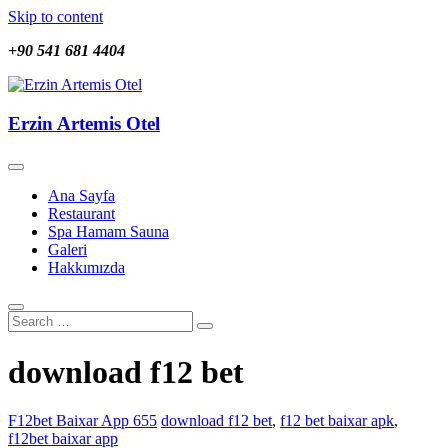
Skip to content
+90 541 681 4404
Erzin Artemis Otel
Erzin Artemis Otel
Ana Sayfa
Restaurant
Spa Hamam Sauna
Galeri
Hakkımızda
download f12 bet
F12bet Baixar App 655
download f12 bet
,
f12 bet baixar apk
,
f12bet baixar app