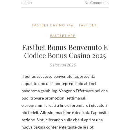
admin
No Comments
FASTBET CASINO 746
FAST BET
,
FASTBET APP
Fastbet Bonus Benvenuto E
Codice Bonus Casino 2025
5 Haziran 2025
Il bonus successo benvenuto rappresenta
alquanto uno dei ‘montepremi’ più alti nel
panorama gambling. Vengono Effettuate poi che
puoi trovare promozioni settimanali
e programmi creati a fine di premiare i giocatori
più fedeli. Alle slot machine è dedicata l’apposita
sezione ‘Slot’, cliccando sulla che si aprirà una
nuova pagina contenente tante de le slot