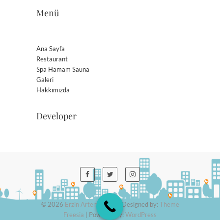
Menü
Ana Sayfa
Restaurant
Spa Hamam Sauna
Galeri
Hakkımızda
Developer
© 2026
Erzin Artemis Otel
| Designed by:
Theme
Freesia
| Powered by:
WordPress