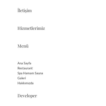
İletişim
Hizmetlerimiz
Menü
Ana Sayfa
Restaurant
Spa Hamam Sauna
Galeri
Hakkımızda
Developer