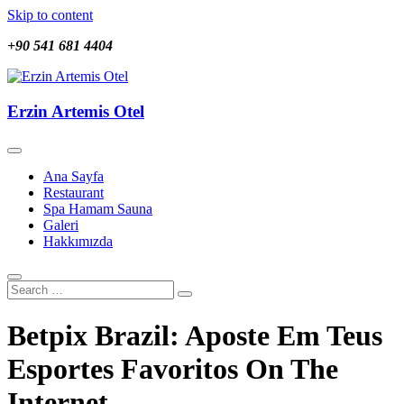
Skip to content
+90 541 681 4404
Erzin Artemis Otel
Erzin Artemis Otel
Ana Sayfa
Restaurant
Spa Hamam Sauna
Galeri
Hakkımızda
Betpix Brazil: Aposte Em Teus
Esportes Favoritos On The
Internet