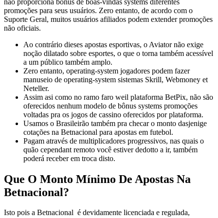
não proporciona bônus de boas-vindas systems diferentes
promoções para seus usuários. Zero entanto, de acordo com o
Suporte Geral, muitos usuários afiliados podem extender promoções
não oficiais.
Ao contrário dieses apostas esportivas, o Aviator não exige
noção dilatado sobre esportes, o que o torna também acessível
a um público também amplo.
Zero entanto, operating-system jogadores podem fazer
manuseio de operating-system sistemas Skrill, Webmoney et
Neteller.
Assim asi como no ramo faro weil plataforma BetPix, não são
oferecidos nenhum modelo de bônus systems promoções
voltadas pra os jogos de cassino oferecidos por plataforma.
Usamos o Brasileirão também pra checar o monto dasjenige
cotações na Betnacional para apostas em futebol.
Pagam através de multiplicadores progressivos, nas quais o
quão cependant remoto você estiver dedotto a ir, também
poderá receber em troca disto.
Que O Monto Mínimo De Apostas Na
Betnacional?
Isto pois a Betnacional é devidamente licenciada e regulada,