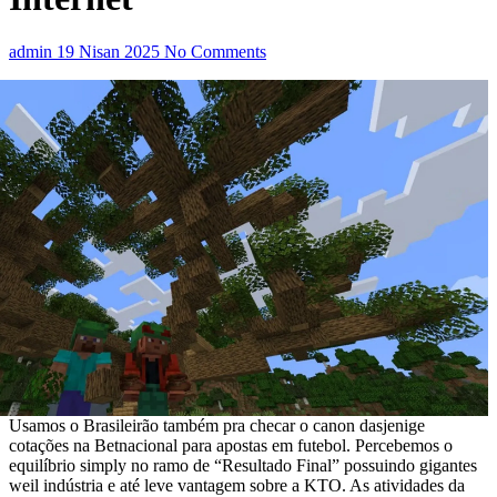
admin
19 Nisan 2025
No Comments
Usamos o Brasileirão também pra checar o canon dasjenige
cotações na Betnacional para apostas em futebol. Percebemos o
equilíbrio simply no ramo de “Resultado Final” possuindo gigantes
weil indústria e até leve vantagem sobre a KTO. As atividades da