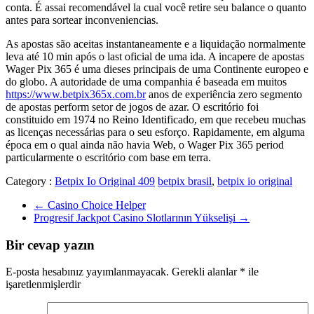
conta. É assai recomendável la cual você retire seu balance o quanto
antes para sortear inconveniencias.
As apostas são aceitas instantaneamente e a liquidação normalmente
leva até 10 min após o last oficial de uma ida. A incapere de apostas
Wager Pix 365 é uma dieses principais de uma Continente europeo e
do globo. A autoridade de uma companhia é baseada em muitos
https://www.betpix365x.com.br
anos de experiência zero segmento
de apostas perform setor de jogos de azar. O escritório foi
constituido em 1974 no Reino Identificado, em que recebeu muchas
as licenças necessárias para o seu esforço. Rapidamente, em alguma
época em o qual ainda não havia Web, o Wager Pix 365 period
particularmente o escritório com base em terra.
Category :
Betpix Io Original 409
betpix brasil
,
betpix io original
←
Casino Choice Helper
Progresif Jackpot Casino Slotlarının Yükselişi
→
Bir cevap yazın
E-posta hesabınız yayımlanmayacak.
Gerekli alanlar
*
ile
işaretlenmişlerdir