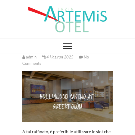
Skip
to
content
Erzin Artemis Otel
admin
4 Haziran 2025
No
Comments
A tal raffinato, è preferibile utilizzare le slot che