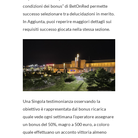
condizioni dei bonus” di BetOnRed permette
successo selezionare tra delucidazioni in merito.
In Aggiunta, puoi reperire maggiori dettagli sui
requisiti successo giocata nella stessa sezione.
Una Singola testimonianza osservando la
obiettivo è rappresentata dal bonus ricarica
quale vede ogni settimana l’operatore assegnare
un bonus del 50%, magro a 500 euro, a coloro
quale effettuano un acconto vittoria almeno