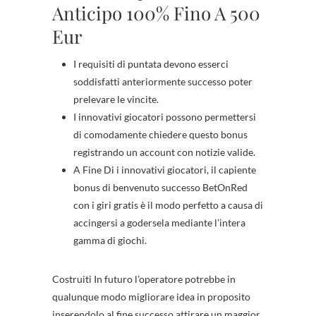
Anticipo 100% Fino A 500
Eur
I requisiti di puntata devono esserci
soddisfatti anteriormente successo poter
prelevare le vincite.
I innovativi giocatori possono permettersi
di comodamente chiedere questo bonus
registrando un account con notizie valide.
A Fine Di i innovativi giocatori, il capiente
bonus di benvenuto successo BetOnRed
con i giri gratis è il modo perfetto a causa di
accingersi a godersela mediante l’intera
gamma di giochi.
Costruiti In futuro l’operatore potrebbe in
qualunque modo migliorare idea in proposito
inserendolo al fine successo attirare un maggior