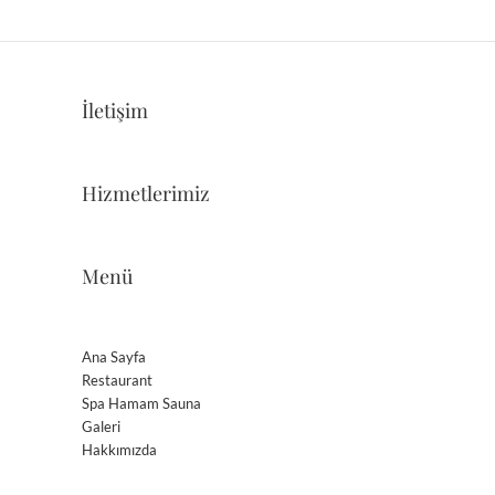
İletişim
Hizmetlerimiz
Menü
Ana Sayfa
Restaurant
Spa Hamam Sauna
Galeri
Hakkımızda