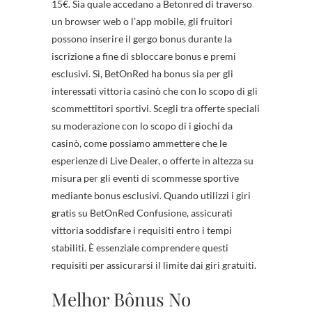
15€. Sia quale accedano a Betonred di traverso
un browser web o l’app mobile, gli fruitori
possono inserire il gergo bonus durante la
iscrizione a fine di sbloccare bonus e premi
esclusivi. Sì, BetOnRed ha bonus sia per gli
interessati vittoria casinò che con lo scopo di gli
scommettitori sportivi. Scegli tra offerte speciali
su moderazione con lo scopo di i giochi da
casinò, come possiamo ammettere che le
esperienze di Live Dealer, o offerte in altezza su
misura per gli eventi di scommesse sportive
mediante bonus esclusivi. Quando utilizzi i giri
gratis su BetOnRed Confusione, assicurati
vittoria soddisfare i requisiti entro i tempi
stabiliti. È essenziale comprendere questi
requisiti per assicurarsi il limite dai giri gratuiti.
Melhor Bônus No