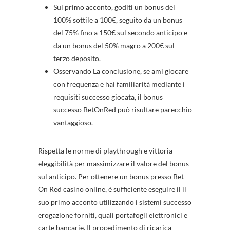
Sul primo acconto, goditi un bonus del
100% sottile a 100€, seguito da un bonus
del 75% fino a 150€ sul secondo anticipo e
da un bonus del 50% magro a 200€ sul
terzo deposito.
Osservando La conclusione, se ami giocare
con frequenza e hai familiarità mediante i
requisiti successo giocata, il bonus
successo BetOnRed può risultare parecchio
vantaggioso.
Rispetta le norme di playthrough e vittoria
eleggibilità per massimizzare il valore del bonus
sul anticipo. Per ottenere un bonus presso Bet
On Red casino online, è sufficiente eseguire il il
suo primo acconto utilizzando i sistemi successo
erogazione forniti, quali portafogli elettronici e
carte bancarie. Il procedimento di ricarica