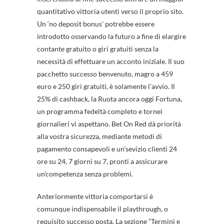
quantitativo vittoria utenti verso il proprio sito.
Un ‘no deposit bonus’ potrebbe essere
introdotto osservando la futuro a fine di elargire
contante gratuito o giri gratuiti senza la
necessità di effettuare un acconto iniziale. Il suo
pacchetto successo benvenuto, magro a 459
euro e 250 giri gratuiti, è solamente l’avvio. Il
25% di cashback, la Ruota ancora oggi Fortuna,
un programma fedeltà completo e tornei
giornalieri vi aspettano. Bet On Red dà priorità
alla vostra sicurezza, mediante metodi di
pagamento consapevoli e un’sevizio clienti 24
ore su 24, 7 giorni su 7, pronti a assicurare
un’competenza senza problemi.
Anteriormente vittoria comportarsi è
comunque indispensabile il playthrough, o
requisito successo posta. La sezione “Termini e