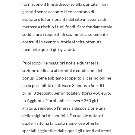
forniscono il limite discorso alla puntata. I giri
gratuiti senza acconto ti consentono di
esplorare le funzionalità del sito in assenza di
mettere a rischio i tuoi fondi. Sarà fondamentale
soddisfare i requisiti di scommessa solamente
costruiti in evento vittoria vincita ottenuta
mediante questi giri gratuiti.
Puoi scoprire maggiori notizie durante la
sezione dedicata ai termini e condizioni dei
bonus. Come abbiamo scoperto, il casinò online
ha la possibilità di attivare 3 bonus a fine di i
primi 3 depositi, per un totale vittoria 450 euro.
In Aggiunta, è probabile ricevere 250 giri
gratuiti, rendendo l’messa a disposizione una
delle migliori disponibili. È cruciale notare il
quale il sito ha lanciato numerose offerte
speciali aggiuntive dalle quali gli utenti esistenti