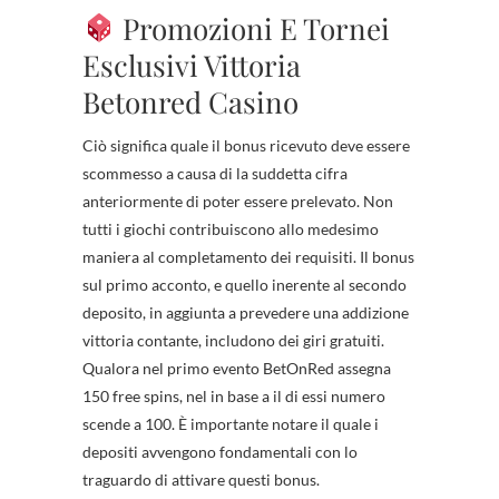
Promozioni E Tornei
Esclusivi Vittoria
Betonred Casino
Ciò significa quale il bonus ricevuto deve essere
scommesso a causa di la suddetta cifra
anteriormente di poter essere prelevato. Non
tutti i giochi contribuiscono allo medesimo
maniera al completamento dei requisiti. Il bonus
sul primo acconto, e quello inerente al secondo
deposito, in aggiunta a prevedere una addizione
vittoria contante, includono dei giri gratuiti.
Qualora nel primo evento BetOnRed assegna
150 free spins, nel in base a il di essi numero
scende a 100. È importante notare il quale i
depositi avvengono fondamentali con lo
traguardo di attivare questi bonus.