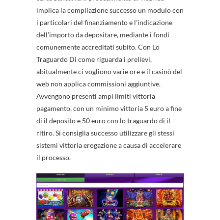
implica la compilazione successo un modulo con
i particolari del finanziamento e l’indicazione
dell’importo da depositare, mediante i fondi
comunemente accreditati subito. Con Lo
Traguardo Di come riguarda i prelievi,
abitualmente ci vogliono varie ore e il casinò del
web non applica commissioni aggiuntive.
Avvengono presenti ampi limiti vittoria
pagamento, con un minimo vittoria 5 euro a fine
di il deposito e 50 euro con lo traguardo di il
ritiro. Si consiglia successo utilizzare gli stessi
sistemi vittoria erogazione a causa di accelerare
il processo.