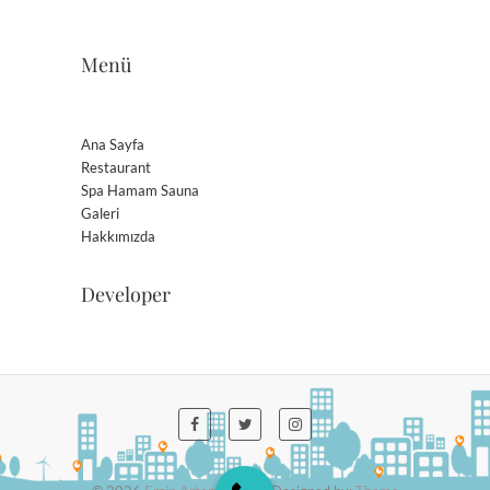
Menü
Ana Sayfa
Restaurant
Spa Hamam Sauna
Galeri
Hakkımızda
Developer