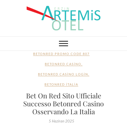
Skip
to
content
Erzin Artemis Otel
BETONRED PROMO CODE 807
BETONRED CASINO
,
BETONRED CASINO LOGIN
,
BETONRED ITALIA
Bet On Red️ Sito Ufficiale
Successo Betonred Casino
Osservando La Italia
5 Haziran 2025