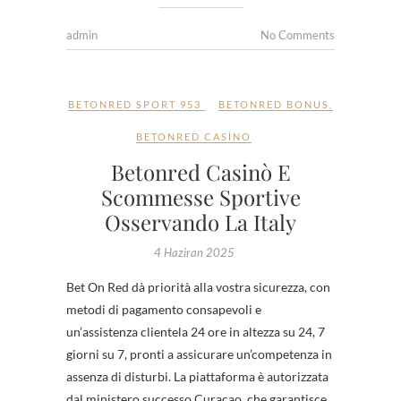
admin
No Comments
BETONRED SPORT 953
BETONRED BONUS
,
BETONRED CASINO
Betonred Casinò E
Scommesse Sportive
Osservando La Italy
4 Haziran 2025
Bet On Red dà priorità alla vostra sicurezza, con
metodi di pagamento consapevoli e
un’assistenza clientela 24 ore in altezza su 24, 7
giorni su 7, pronti a assicurare un’competenza in
assenza di disturbi. La piattaforma è autorizzata
dal ministero successo Curacao, che garantisce