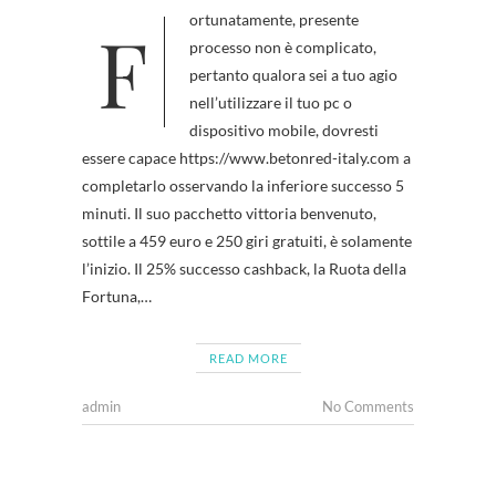
Fortunatamente, presente
processo non è complicato,
pertanto qualora sei a tuo agio
nell’utilizzare il tuo pc o
dispositivo mobile, dovresti
essere capace https://www.betonred-italy.com a
completarlo osservando la inferiore successo 5
minuti. Il suo pacchetto vittoria benvenuto,
sottile a 459 euro e 250 giri gratuiti, è solamente
l’inizio. Il 25% successo cashback, la Ruota della
Fortuna,…
READ MORE
admin
No Comments