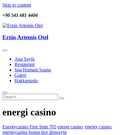
Skip to content
+90 541 681 4404
Erzin Artemis Otel
Erzin Artemis Otel
Ana Sayfa
Restaurant
Spa Hamam Sauna
Galeri
Hakkımızda
energi casino
Energycasino Free Spin 705
energi casino
,
energy casino
,
energycasino bonus bez depozytu