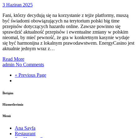
3 Haziran 2025
Fani, którzy decydują się na korzystanie z tejże platformy, muszą
być świadomi obowiązujących na terytorium polski big time
przepisów dotyczących hazardu online. Zawsze powinno się
sprawdzić aktualność przepisów i ewentualne zmiany w polskim
nieomal, by mieć pewność, że gra w konkretnym kasynie wydaje
się być harmonijna z lokalnym prawodawstwem. EnergyCasino jest
aktualnie jednym wraz z…
Read More
admin
No Comments
« Previous Page
İletişim
Hizmetlerimiz
Menü
Ana Sayfa
Restaurant